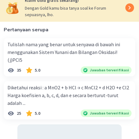
Klaim Gold gratis sekarang!
Dengan Gold kamu bisa tanya soal ke Forum
sepuasnya, lho.
Pertanyaan serupa
·
0.0
(
0
)
Balas
Beri Rating
Tulislah nama yang benar untuk senyawa di bawah ini
menggunakan Sistem Yunani dan Bilangan Oksidasi!
(j)PCI5
35
5.0
Jawaban terverifikasi
Diketahui reaksi : a MnO2 + b HCl → c MnCl2 + d H2O +e Cl2
Iklan
Harga koefisien a, b, c, d, dan e secara berturut-turut
adalah ...
25
5.0
Jawaban terverifikasi