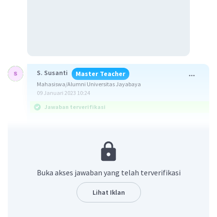
S. Susanti
Master Teacher
Mahasiswa/Alumni Universitas Jayabaya
09 Januari 2023 10:24
Jawaban terverifikasi
Jawaban : A.
Senyawa dengan gugus fungsi -CHO merupakan
senyawa turunan alkana yaitu golongan alkanal /
Buka akses jawaban yang telah terverifikasi
aldehida. Nama IUPAC alkanal diturunkan dari
nama alkananya dengan mengganti akhiran -a
Lihat Iklan
menjadi -al. Tata nama senyawa alkanal yaitu:
1. Rantai utama merupakan rantai atom C yang