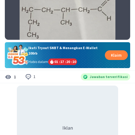
Ikuti Tryout SNBT & Menangkan E-Wallet
100rb
Klaim
Habis dalam
01
:
17
:
20
:
10
1
1
Jawaban terverifikasi
Iklan