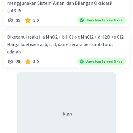
menggunakan Sistem Yunani dan Bilangan Oksidasi!
(j)PCI5
35
5.0
Jawaban terverifikasi
Diketahui reaksi : a MnO2 + b HCl → c MnCl2 + d H2O +e Cl2
Harga koefisien a, b, c, d, dan e secara berturut-turut
adalah ...
25
5.0
Jawaban terverifikasi
Iklan