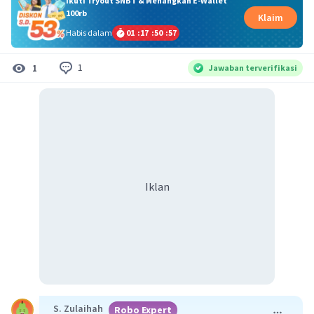
Ikuti Tryout SNBT & Menangkan E-Wallet
100rb
Klaim
Habis dalam
01
:
17
:
50
:
56
1
1
Jawaban terverifikasi
Iklan
S. Zulaihah
Robo Expert