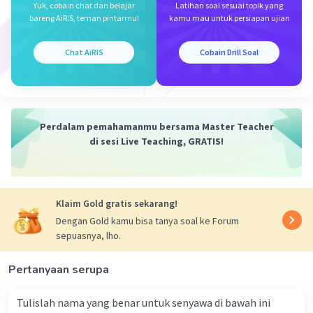
·
5.0
(
2
)
Balas
Beri Rating
Yuk, cobain chat dan belajar
Latihan soal sesuai topik yang
bareng AiRIS, teman pintarmu!
kamu mau untuk persiapan ujian
Chat AiRIS
Cobain Drill Soal
Iklan
Perdalam pemahamanmu bersama Master Teacher
di sesi Live Teaching, GRATIS!
Klaim Gold gratis sekarang!
Dengan Gold kamu bisa tanya soal ke Forum
sepuasnya, lho.
Pertanyaan serupa
Tulislah nama yang benar untuk senyawa di bawah ini