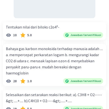
Tentukan nilai dari biloks c2o4²-
10
5.0
Jawaban terverifikasi
Bahaya gas karbon monoksida terhadap manusia adalah ....
a. mempercepat perkaratan logam b. mengurangi kadar
CO2 di udara c. merusak lapisan ozon d. menyebabkan
penyakit paru-paru e. mudah bereaksi dengan
haemoglobin
28
1.0
Jawaban terverifikasi
Selesaikan dan setarakan reaksi berikut: a). C3H8 + O2-----
&gt; .....+..... b).C4H10 + O2----&gt;.......+......
19
5.0
Jawaban terverifikasi