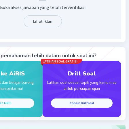
ada suatu sel volta. Untuk penulisan elektroda dalam
Buka akses jawaban yang telah terverifikasi
 volta adalah sebagai berikut.
Lihat Iklan
| reduksi
 logam | ion || ion | logam (reduksi)
 untuk menuliskan notasi sel volta pada rangakaian di atas
 bermuatan negatif sehingga mengalami oksidasi,
pemahaman lebih dalam untuk soal ini?
 Cu bermuatan positif sehingga mengalami reduksi. Maka
LATIHAN SOAL GRATIS!
penulisan sel voltanya adalah Zn(s) | Zn^2+(aq) || Cu^2+(aq) |
 ke AiRIS
Drill Soal
t dan belajar bareng
Latihan soal sesuai topik yang kamu mau
man pintarmu!
untuk persiapan ujian
·
0.0
(
0
)
Balas
ating
at AiRIS
Cobain Drill Soal