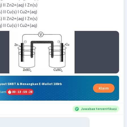
) II Zn2+(aq) I Zn(s)
) II Cu(s) I Cu2+(aq)
) II Zn2+(aq) I Zn(s)
) II Cu(s) I Cu2+(aq)
ryout SNBT & Menangkan E-Wallet 100rb
Klaim
alam
00
:
13
:
59
:
28
Jawaban terverifikasi