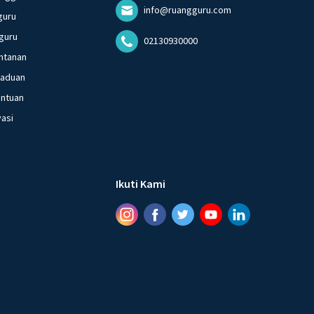
info@ruangguru.com
guru
guru
02130930000
ntanan
gaduan
entuan
vasi
Ikuti Kami