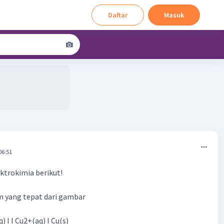
Daftar
Masuk
06:51
ektrokimia berikut!
m yang tepat dari gambar
q) I I Cu2+(aq) I Cu(s)