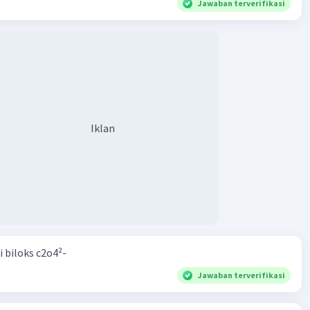
Jawaban terverifikasi
Iklan
i biloks c2o4²-
Jawaban terverifikasi