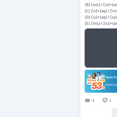
(B) Cu(s) I Cu2+(aq
(C) Zn2+(aq) I Zn(s
(D) Cu2+(aq) I Cu(s
(E) Zn(s) I Zn2+(aq
Ikuti T
Habis d
1
1