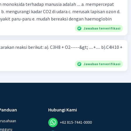
oksida terhadap manusia adalah .... a. mempercepat
 d.
menyebabkan penyakit paru-paru e. mudah bereaksi dengan haemoglobin
Jawaban terverifikasi
rakan reaksi berikut: a). C3H8 + O2-----&gt; .....+..... b).C4H10 +
Jawaban terverifikasi
Panduan
Hubungi Kami
erusahaan
+62 815-7441-0000
angguru