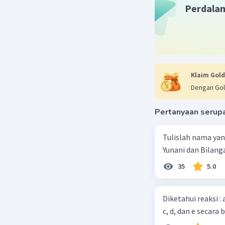
Perdala
Klaim Gold
Dengan Gol
Pertanyaan serup
Tulislah nama ya
Yunani dan Bilanga
35
5.0
Diketahui reaksi :
c, d, dan e secara 