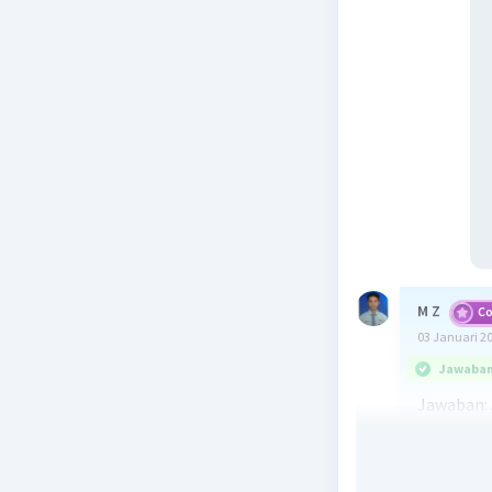
M Z
C
03 Januari 2
Jawaban 
Jawaban: A
Pembahas
Notasi se