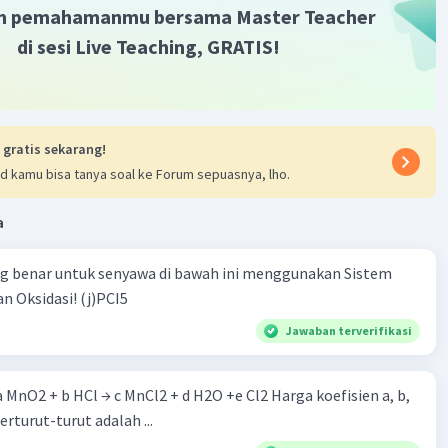
m pemahamanmu bersama Master Teacher
Iklan
di sesi Live Teaching, GRATIS!
 gratis sekarang!
d kamu bisa tanya soal ke Forum sepuasnya, lho.
a
ng benar untuk senyawa di bawah ini menggunakan Sistem
n Oksidasi! (j)PCI5
Jawaban terverifikasi
 a MnO2 + b HCl → c MnCl2 + d H2O +e Cl2 Harga koefisien a, b,
berturut-turut adalah ...