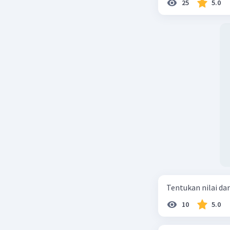
25
5.0
Tentukan nilai dar
10
5.0