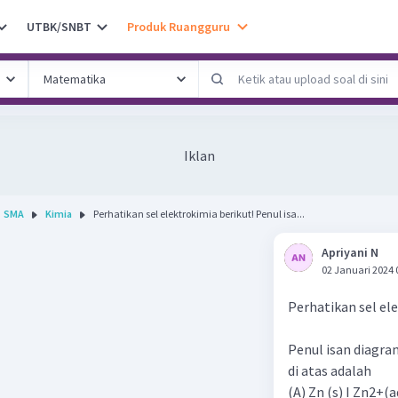
UTBK/SNBT
Produk Ruangguru
Iklan
SMA
Kimia
Perhatikan sel elektrokimia berikut! Penul isa...
Apriyani N
02 Januari 2024 
Perhatikan sel el
Penul isan diagra
di atas adalah
(A) Zn (s) I Zn2+(a