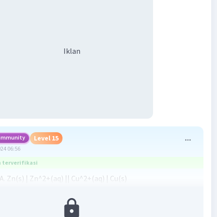
Iklan
ommunity
Level 15
024 06:56
terverifikasi
. Zn(s) | Zn^2+(aq) || Cu^2+(aq) | Cu(s)
an:
l atau diagram sel ini adalah menyatakan informasi