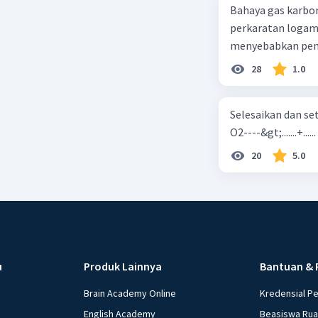
Bahaya gas karbon mon
perkaratan logam b. mengurangi kadar CO2 di udara c. merusak lapisan ozon
28
1.0
Selesaikan dan seta
O2----&gt;.......+......
20
5.0
u
Produk Lainnya
Bantuan & 
Brain Academy Online
Kredensial P
English Academy
Beasiswa Ru