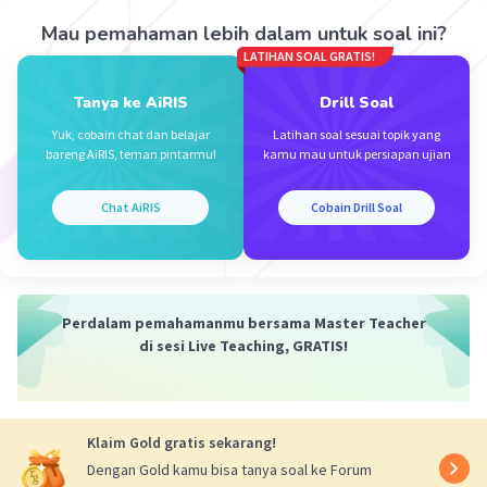
volumenya dengan rumus gas STP yaitu V = n x
22,4
Mau pemahaman lebih dalam untuk soal ini?
5. setelah ketemu molnya maka bandingkan
LATIHAN SOAL GRATIS!
koefisien senyawa KMnO4 dengan Cl2 yaitu 2:5,
Tanya ke AiRIS
Drill Soal
berarti mol untuk KMnO4 nya adalah 2/5 dari mol
Cl2
Yuk, cobain chat dan belajar
Latihan soal sesuai topik yang
bareng AiRIS, teman pintarmu!
kamu mau untuk persiapan ujian
6. langkah terakhir yaitu menghitung massa
KMnO4 dengan rumus, massa = mol x Mr
Chat AiRIS
Cobain Drill Soal
Perdalam pemahamanmu bersama Master Teacher
di sesi Live Teaching, GRATIS!
·
0.0
(
0
)
Balas
Beri Rating
Klaim Gold gratis sekarang!
Dengan Gold kamu bisa tanya soal ke Forum