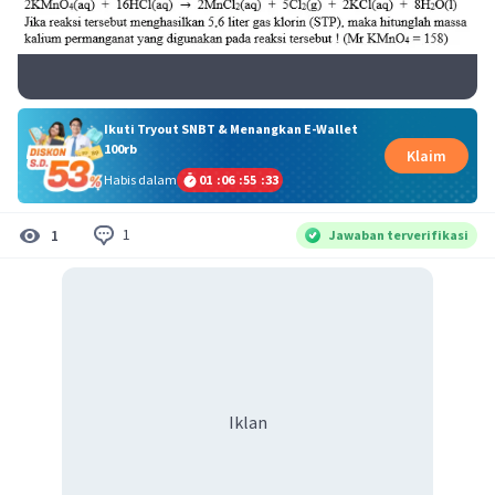
Ikuti Tryout SNBT & Menangkan E-Wallet
100rb
Klaim
Habis dalam
01
:
06
:
55
:
33
1
1
Jawaban terverifikasi
Iklan