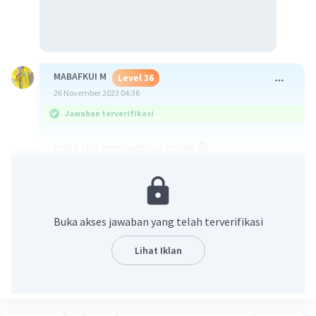
MABAFKUI M
Level 36
26 November 2023 04:36
Jawaban terverifikasi
hallo izin menjwab yaa cmiiw,🤗
langkah langkah:
1. reaksi sudah setara jadi tidak perlu disetarakan
2. lihat perbandingan koefisien antara senyawa
yang diketahui dan senyawa yang ditanyakan di
Buka akses jawaban yang telah terverifikasi
soal
3. tulis angka perbandingan unsur tersebut untuk
Lihat Iklan
menghitung jumlah mol yang bereaksi(sesuai
koefisien)
4. hitung mol dari senyawa yang diketahui