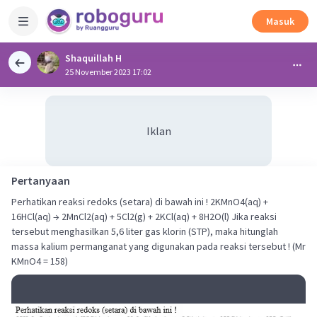
Masuk
Shaquillah H
25 November 2023 17:02
Iklan
Pertanyaan
Perhatikan reaksi redoks (setara) di bawah ini ! 2KMnO4(aq) +
16HCl(aq) → 2MnCl2(aq) + 5Cl2(g) + 2KCl(aq) + 8H2O(l) Jika reaksi
tersebut menghasilkan 5,6 liter gas klorin (STP), maka hitunglah
massa kalium permanganat yang digunakan pada reaksi tersebut ! (Mr
KMnO4 = 158)