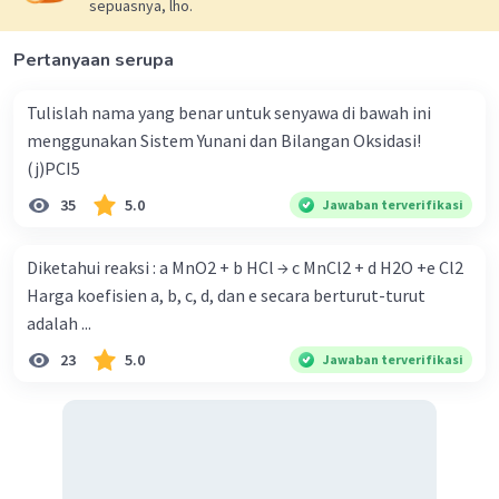
sepuasnya, lho.
Pertanyaan serupa
Tulislah nama yang benar untuk senyawa di bawah ini
menggunakan Sistem Yunani dan Bilangan Oksidasi!
Iklan
(j)PCI5
35
5.0
Jawaban terverifikasi
Diketahui reaksi : a MnO2 + b HCl → c MnCl2 + d H2O +e Cl2
Harga koefisien a, b, c, d, dan e secara berturut-turut
adalah ...
23
5.0
Jawaban terverifikasi