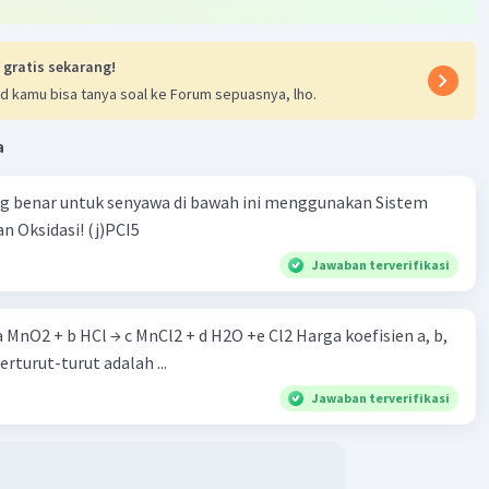
 gratis sekarang!
d kamu bisa tanya soal ke Forum sepuasnya, lho.
Iklan
a
ng benar untuk senyawa di bawah ini menggunakan Sistem
n Oksidasi! (j)PCI5
Jawaban terverifikasi
 a MnO2 + b HCl → c MnCl2 + d H2O +e Cl2 Harga koefisien a, b,
berturut-turut adalah ...
Jawaban terverifikasi