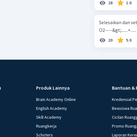
28
1.0
Selesaikan dan seta
O2----&gt;.......+......
20
5.0
u
Produk Lainnya
Bantuan & 
Brain Academy Online
Kredensial P
English Academy
Beasiswa Ru
Skill Academy
Cicilan Ruang
Ruangkerja
Promo Ruang
Schoters
Laporan Kere