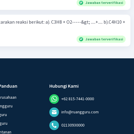
Jawaban terverifikasi
rakan reaksi berikut: a). C3H8 + O2-----&gt; .....+..... b).C4H10 +
Jawaban terverifikasi
Panduan
Hubungi Kami
erusahaan
+62 815-7441-0000
angguru
info@ruangguru.com
guru
guru
02130930000
ntanan