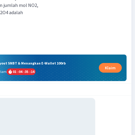
n jumlah mol NO2,
 N2O4 adalah
ryout SNBT & Menangkan E-Wallet 100rb
Klaim
alam
01
:
04
:
35
:
14