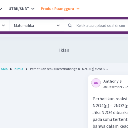
UTBK/SNBT
Produk Ruangguru
Iklan
SMA
Kimia
Perhatikan reaksi kesetimbanga n : N2O4(g) = 2NO2...
Anthony S
30 Desember 202
Perhatikan reaksi
N2O4(g) = 2NO2(g
Jika N2O4 dibiar
pada suhu tertent
bahwa dalam kead