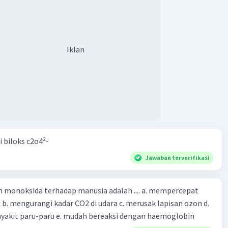
Iklan
i biloks c2o4²-
Jawaban terverifikasi
oksida terhadap manusia adalah .... a. mempercepat
 d.
menyebabkan penyakit paru-paru e. mudah bereaksi dengan haemoglobin