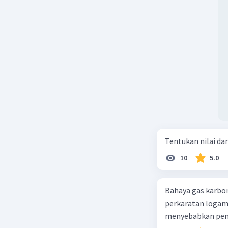
Tentukan nilai dar
10
5.0
Bahaya gas karbon mon
perkaratan logam b. mengurangi kadar CO2 di udara c. merusak lapisan ozon