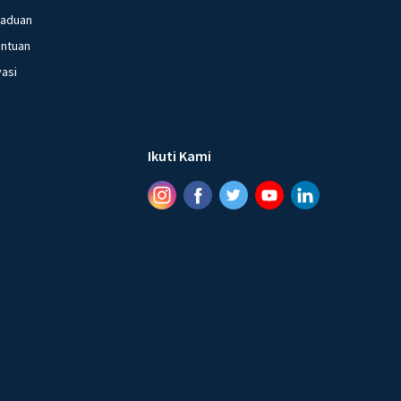
gaduan
entuan
vasi
Ikuti Kami