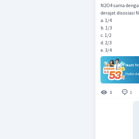
N2O4 sama denga
derajat disosiasi
a. 1/4
b. 1/3
c. 1/2
d. 2/3
e. 3/4
Ikuti T
Habis d
1
1