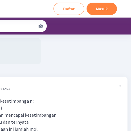
Daftar
Masuk
3 12:24
 kesetimbanga n :
)
kan mencapai kesetimbangan
u dan ternyata
aan ini jumlah mol