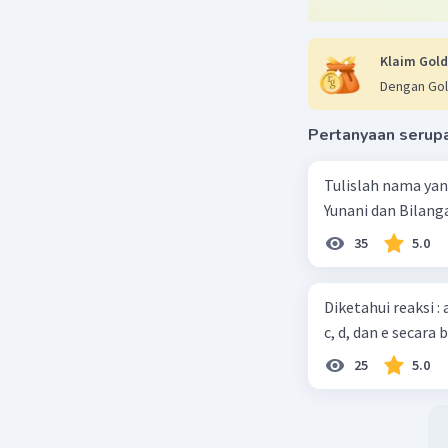
Klaim Gold
Dengan Gol
Pertanyaan serup
Tulislah nama ya
Yunani dan Bilanga
35
5.0
Diketahui reaksi :
c, d, dan e secara 
25
5.0