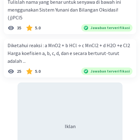
Tulislah nama yang benar untuk senyawa di bawah ini
menggunakan Sistem Yunani dan Bilangan Oksidasi!
(j)PCI5
35
5.0
Jawaban terverifikasi
Diketahui reaksi : a MnO2 + b HCl → c MnCl2 + d H2O +e Cl2
Harga koefisien a, b, c, d, dan e secara berturut-turut
adalah ...
25
5.0
Jawaban terverifikasi
Iklan