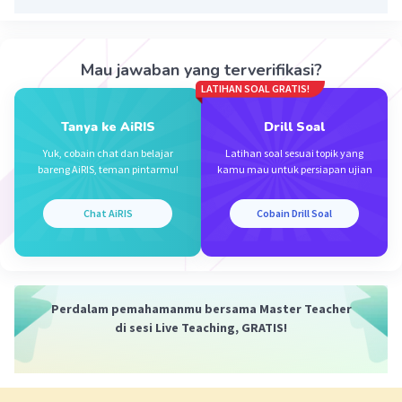
Mau jawaban yang terverifikasi?
LATIHAN SOAL GRATIS!
Tanya ke AiRIS
Drill Soal
Yuk, cobain chat dan belajar
Latihan soal sesuai topik yang
Iklan
bareng AiRIS, teman pintarmu!
kamu mau untuk persiapan ujian
Chat AiRIS
Cobain Drill Soal
Perdalam pemahamanmu bersama Master Teacher
di sesi Live Teaching, GRATIS!