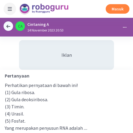
Masuk
Cintaning A
CA
14 November 2023 20:53
Iklan
Pertanyaan
Perhatikan pernyataan di bawah ini!
(1) Gula ribosa.
(2) Gula deoksiribosa.
(3) Timin.
(4) Urasil.
(5) Fosfat.
Yang merupakan penyusun RNA adalah ....