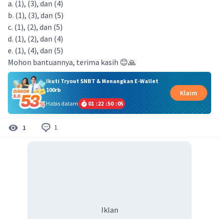
a. (1), (3), dan (4)
b. (1), (3), dan (5)
c. (1), (2), dan (5)
d. (1), (2), dan (4)
e. (1), (4), dan (5)
Mohon bantuannya, terima kasih 😊🙏
Ikuti Tryout SNBT & Menangkan E-Wallet
100rb
Klaim
Habis dalam
01
:
22
:
50
:
04
1
1
Iklan