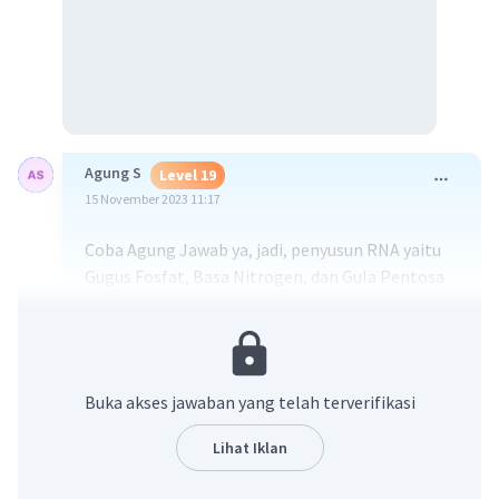
Agung S
Level 19
15 November 2023 11:17
Coba Agung Jawab ya, jadi, penyusun RNA yaitu
Gugus Fosfat, Basa Nitrogen, dan Gula Pentosa
Jadi, jawabannya adalah b. 1),3),5)
Semoga membantu
·
5.0
(
1
)
Balas
Beri Rating
Buka akses jawaban yang telah terverifikasi
Cintaning A
Level 53
Lihat Iklan
20 November 2023 21:16
Terima kasih kak😊🙏