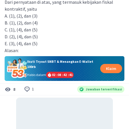
Dari pernyataan di atas, yang termasuk kebijakan fiskal
kontraktif, yaitu
A. (1), (2), dan (3)
B. (1), (2), dan (4)
C. (1), (4), dan (5)
D. (2), (4), dan (5)
E. (3), (4), dan (5)
Alasan:
Ikuti Tryout SNBT & Menangkan E-Wallet
100rb
Klaim
Habis dalam
02
:
08
:
42
:
40
1
8
Jawaban terverifikasi