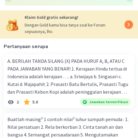
Klaim Gold gratis sekarang!
Dengan Gold kamu bisa tanya soal ke Forum
sepuasnya, lho.
Iklan
Pertanyaan serupa
A. BERILAH TANDA SILANG (X) PADA HURUF A, B, ATAU C
PADA JAWABAN YANG BENAR! 1. Kerajaan Hindu tertua di
Indonesia adalah kerajaan …. a. Sriwijaya b. Singasari c.
Kutai d. Majapahit 2. Prasasti Batu Bertulis, Prasasti Tugu
dan Prasasti Kebon Kopi adalah peninggalan kerajaan ….
a. Majapahit b. Demak c. Tarumanegara d. Gowa-Tallo 3.
2
5.0
Jawaban terverifikasi
Kerajaan Mataram Islam mencapai puncak kejayaan pada
masa pemerintahan …. a. Hayam Wuruk b. Sultan Agung c.
Buatlah masing² 1 contoh nilai² luhur sumpah pemuda : 1.
Sultan Ageng Tirtayasa d. Sultan Hasanudin 4. Kerajaan
Nilai persatuan 2. Rela berkorban 3. Cinta tanah air dan
Islam pertama di Indonesia adalah …. a. Aceh b. Demak c.
bangsa 4. Semangat persaudaraan 5. Mengutamakan