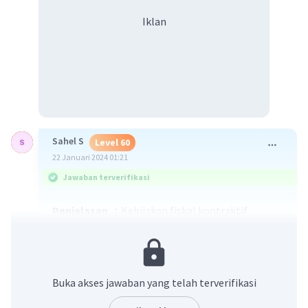
Iklan
Sahel S
Level 60
22 Januari 2024 01:21
Jawaban terverifikasi
Penjelasan ：
Kebijakan fiskal kontraktif
dilakukan ketika adanya overheating/inflasi yang
tinggi dengan cara pembatasan pengeluaran
atau menambah penerimaan. Pemberian
kebijakan ini bertujuan untuk mengurangi
Buka akses jawaban yang telah terverifikasi
tingkat menuntut masyarakat dengan