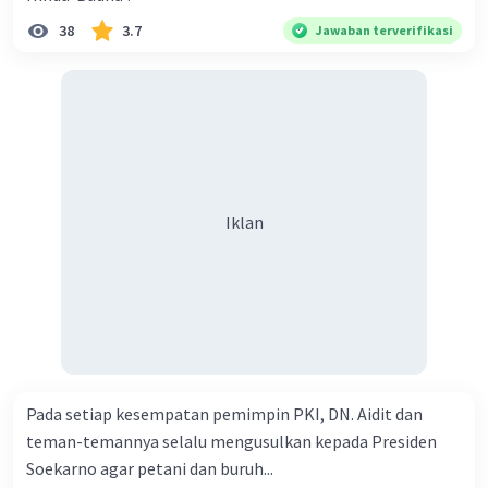
38
3.7
Jawaban terverifikasi
1. Menggalang dukungan dari Liga Arab agar menerima
kedaulatan Indonesia di mata hukum internasional.
2. Meyakinkan Suriah, Irak, Qatar, serta Kerajaan Arab
Saudi untuk mendukung kemerdekaan Indonesia.
Iklan
3. Melakukan pemboikotan terhadap kapal-kapal
Belanda yang memuat senjata untuk dibawa ke
Indonesia
4. Masuk sebagai anggota Komisi Tiga Negara untuk
menengahi proses gencatan senjata antara Belanda-RI
pada 25 Agustus 1947.
5. Menggagas resolusi bangsa-bangsa Asia-Afrika yang
Pada setiap kesempatan pemimpin PKI, DN. Aidit dan
mengecam agresi militer Belanda ke Yogyakarta pada
teman-temannya selalu mengusulkan kepada Presiden
Desember 1948.
Soekarno agar petani dan buruh...