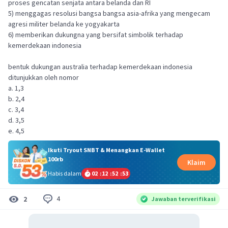
proses gencatan senjata antara belanda dan RI
5) menggagas resolusi bangsa bangsa asia-afrika yang mengecam
agresi militer belanda ke yogyakarta
6) memberikan dukungna yang bersifat simbolik terhadap
kemerdekaan indonesia
bentuk dukungan australia terhadap kemerdekaan indonesia
ditunjukkan oleh nomor
a. 1,3
b. 2,4
c. 3,4
d. 3,5
e. 4,5
Ikuti Tryout SNBT & Menangkan E-Wallet
100rb
Klaim
Habis dalam
02
:
12
:
52
:
52
4
2
Jawaban terverifikasi