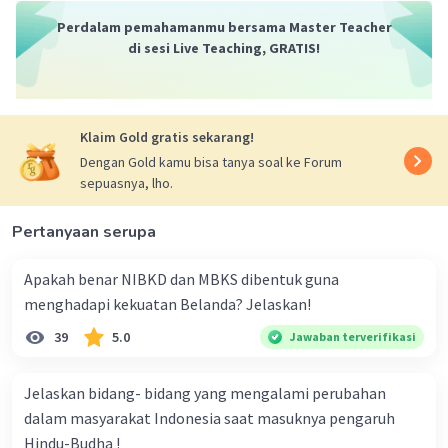
agresi militer Belanda ke Yogyakarta. Oleh karena itu,
Perdalam pemahamanmu bersama Master Teacher
jawaban yang benar adalah d) 3,5.
di sesi Live Teaching, GRATIS!
·
0.0
(
0
)
Balas
Beri Rating
Sabrina A
Level 27
Klaim Gold gratis sekarang!
04 November 2024 07:28
Dengan Gold kamu bisa tanya soal ke Forum
Dukungan Palestina terhadap kedaulatan Indonesia
sepuasnya, lho.
sudah disampaikan sebelum proklamasi kemerdekaan
Indonesia saat tokoh-tokoh Palestina Muhammad Amin
Pertanyaan serupa
Al-Husaini mengucapkan selamat kepada bangsa
Indonesia walaupun belum resmi merdeka melalui siaran
Apakah benar NIBKD dan MBKS dibentuk guna
radio berbahasa Arab di Berlin, Jerman. Momentum
yang mendasari dukungan Palestina tersebut adalah....
menghadapi kekuatan Belanda? Jelaskan!
39
5.0
Jawaban terverifikasi
·
0.0
(
0
)
Balas
Beri Rating
Jelaskan bidang- bidang yang mengalami perubahan
Gayoeh A
Level 1
dalam masyarakat Indonesia saat masuknya pengaruh
04 Desember 2024 01:27
Hindu-Budha !
Perhatikan pernyataan berikut ini .