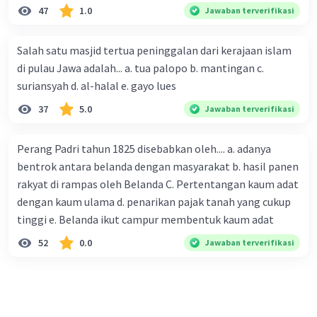
47
1.0
Jawaban terverifikasi
Memberikan Dukungan yang bersifat simbolik terhadap
Salah satu masjid tertua peninggalan dari kerajaan islam
kemerdekaan Indonesia. Bentuk dukungan Australia
di pulau Jawa adalah... a. tua palopo b. mantingan c.
terhadap kemerdekaan RI ditunjukkan oleh nomor...
suriansyah d. al-halal e. gayo lues
*
37
5.0
Jawaban terverifikasi
2 points
1 dan 3
Perang Padri tahun 1825 disebabkan oleh.... a. adanya
·
0.0
(
0
)
Balas
Beri Rating
bentrok antara belanda dengan masyarakat b. hasil panen
rakyat di rampas oleh Belanda C. Pertentangan kaum adat
dengan kaum ulama d. penarikan pajak tanah yang cukup
tinggi e. Belanda ikut campur membentuk kaum adat
52
0.0
Jawaban terverifikasi