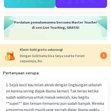
tidak ada majas yang terlihat dalam penggalan teks
tersebut.
Penjelasan:
Perdalam pemahamanmu bersama Master Teacher
1. Untuk soal nomor 6, kita melihat bahwa karakter
di sesi Live Teaching, GRATIS!
utama dalam teks sedang menghadapi masalah dan
merasa lelah berjuang. Ini adalah bagian dari komplikasi
dalam struktur teks cerita inspiratif. Oleh karena itu,
jawabannya adalah c. komplikasi.
Klaim Gold gratis sekarang!
2. Untuk soal nomor 7, kita melihat bahwa semua unsur
Dengan Gold kamu bisa tanya soal ke Forum
kebahasaan terdapat dalam teks kecuali majas. Oleh
sepuasnya, lho.
karena itu, jawabannya adalah c. majas.
Kesimpulan:
Pertanyaan serupa
Jadi, jawaban untuk soal nomor 6 adalah c. komplikasi
dan untuk soal nomor 7 adalah c. majas. Semoga
1. Sejak kecil kau telah akrab dengan lingkungan sekolah
penjelasan ini membantu kamu 🙂
ini karena sering diajak ibumu kemari. Tak heran ketika
sudah waktunya untuk masuk sekolah, kau begitu
·
4.8
(
4
)
Balas
Beri Rating
**supel** dan teman-temanmu pun sudah banyak. Mereka
umumnya murid-murid yang pernah diajar ibumu waktu