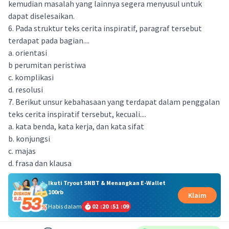
kemudian masalah yang lainnya segera menyusul untuk
dapat diselesaikan.
6. Pada struktur teks cerita inspiratif, paragraf tersebut
terdapat pada bagian....
a. orientasi
b perumitan peristiwa
c. komplikasi
d. resolusi
7. Berikut unsur kebahasaan yang terdapat dalam penggalan
teks cerita inspiratif tersebut, kecuali....
a. kata benda, kata kerja, dan kata sifat
b. konjungsi
c. majas
d. frasa dan klausa
Ikuti Tryout SNBT & Menangkan E-Wallet
100rb
Klaim
Habis dalam
02
:
20
:
51
:
09