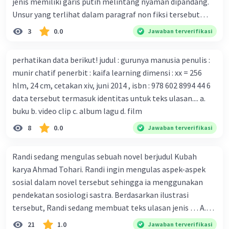
jenis memiliki garis putih melintang nyaman dipandang.
mengembangkan virus Corona versi laboratorium dari
Unsur yang terlihat dalam paragraf non fiksi tersebut
tubuh pasien yang terinfeksi untuk uji coba. Tanggapan
adalah... A. cara menyajikan isi buku B. bahasa yang
3
0.0
Jawaban terverifikasi
yang sesuai dengan berita tersebut adalah ... A.
digunakan C. tokoh dan penokohan D. penyajian alur cerita
Pemerintah Australia telah tanggap menghadapi
perhatikan data berikut! judul : gurunya manusia penulis :
serangan virus Corona dengan menemukan vaksin virus
munir chatif penerbit : kaifa learning dimensi : xx = 256
tersebut. B. Para ilmuan perlu segera mempelajari virus
hlm, 24 cm, cetakan xiv, juni 2014 , isbn : 978 602 8994 44 6
corona yang menjadi masalah besar bagi kesehatan dunia
data tersebut termasuk identitas untuk teks ulasan.... a.
karena persebarannya sangat cepat. C. Masyarakat perlu
buku b. video clip c. album lagu d. film
mawas diri dan menjaga kesehatan dalam menghadapi
serangan virus corona yang mulai menyebar di Indonesia,
8
0.0
Jawaban terverifikasi
D. Virus corona menjadi masalah besar bagi kesehatan
manusia.
Randi sedang mengulas sebuah novel berjudul Kubah
karya Ahmad Tohari. Randi ingin mengulas aspek-aspek
sosial dalam novel tersebut sehingga ia menggunakan
pendekatan sosiologi sastra. Berdasarkan ilustrasi
tersebut, Randi sedang membuat teks ulasan jenis … A.
deskriptif B. objektif C. informatif D. kritis
21
1.0
Jawaban terverifikasi