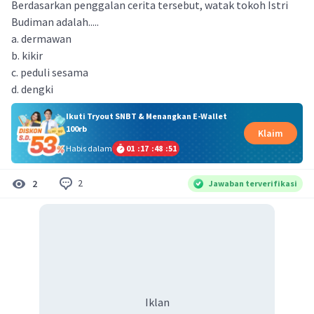
Berdasarkan penggalan cerita tersebut, watak tokoh Istri
Budiman adalah.....
a. dermawan
b. kikir
c. peduli sesama
d. dengki
Ikuti Tryout SNBT & Menangkan E-Wallet
100rb
Klaim
Habis dalam
01
:
17
:
48
:
50
2
2
Jawaban terverifikasi
Iklan