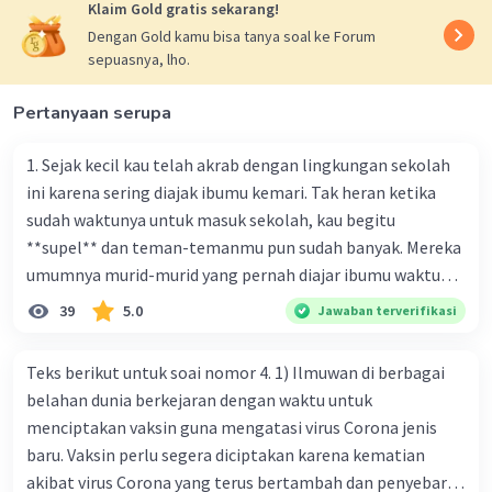
Klaim Gold gratis sekarang!
·
0.0
(
0
)
Balas
Beri Rating
Iklan
Dengan Gold kamu bisa tanya soal ke Forum
sepuasnya, lho.
Pertanyaan serupa
1. Sejak kecil kau telah akrab dengan lingkungan sekolah
ini karena sering diajak ibumu kemari. Tak heran ketika
sudah waktunya untuk masuk sekolah, kau begitu
**supel** dan teman-temanmu pun sudah banyak. Mereka
umumnya murid-murid yang pernah diajar ibumu waktu
kelas satu. Sedangkan aku? Aku waktu itu baru saja pindah
39
5.0
Jawaban terverifikasi
ke kota kecil ini. Makna kata bercetak tebal dalam kutipan
cerpen tersebut adalah .... A. ramah C. santun B. sopan D.
Teks berikut untuk soai nomor 4. 1) Ilmuwan di berbagai
baik
belahan dunia berkejaran dengan waktu untuk
menciptakan vaksin guna mengatasi virus Corona jenis
baru. Vaksin perlu segera diciptakan karena kematian
akibat virus Corona yang terus bertambah dan penyebaran