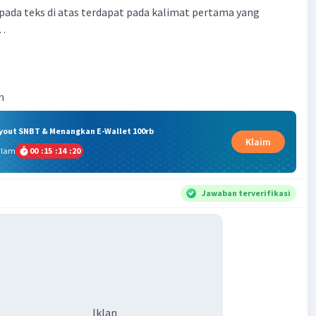
pada teks di atas terdapat pada kalimat pertama yang
.…
m
ryout SNBT & Menangkan E-Wallet 100rb
Klaim
alam
00
:
15
:
14
:
20
Jawaban terverifikasi
Iklan