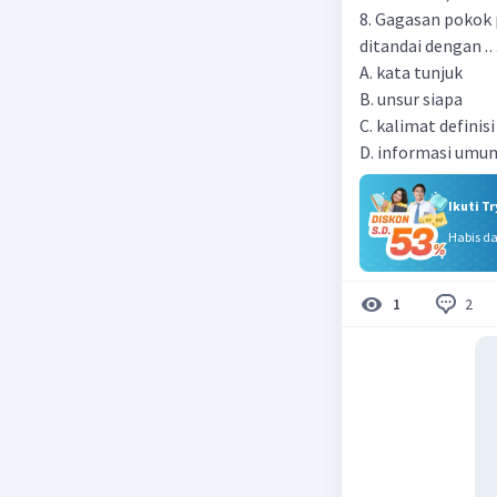
8. Gagasan pokok 
ditandai dengan 
A. kata tunjuk
B. unsur siapa
C. kalimat definisi
D. informasi umu
Ikuti T
Habis d
2
1