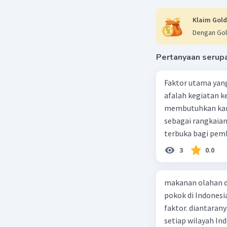
Klaim Gold
Dengan Gol
Pertanyaan serup
Faktor utama yan
afalah kegiatan k
membutuhkan kara
sebagai rangkaia
terbuka bagi pem
perkembangan zam
3
0.0
mendapat tempat 
sejumlah musisi 
makanan olahan d
elemen gamelan k
pokok di Indonesi
komposisi kontemp
faktor. diantaran
yang mana dan par
setiap wilayah In