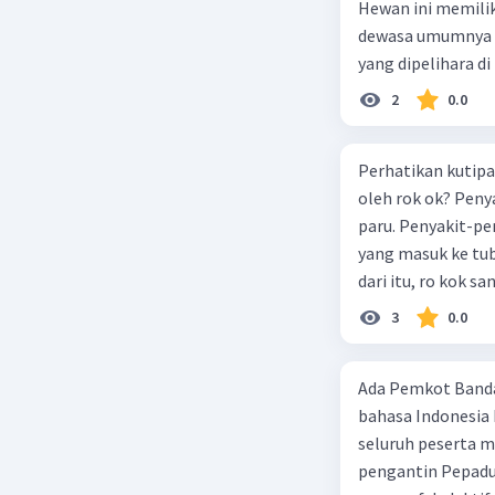
Hewan ini memilik
dewasa umumnya m
yang dipelihara 
besar. Spesies te
2
0.0
Gagasan pokok pad
tengah paragraf C.
Perhatikan kutipa
oleh rok ok? Penya
paru. Penyakit-pe
yang masuk ke tub
dari itu, ro kok 
pada paragraf di a
3
0.0
akhir paragraf D. 
Ada Pemkot Band
bahasa Indonesia 
seluruh peserta 
pengantin Pepadun,