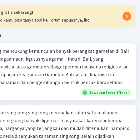
 gratis sekarang!
d kamu bisa tanya soal ke Forum sepuasnya, lho.
a
g mendukung kemunculan banyak perangkat gamelan di Bali
eagaamaan, kgususnya agama Hindu di Bali, yang
witan atau gamelan sebagai pemberi suasana religius atau
n upacara keagamaan Gamelan Bali selalu dinamis dan
baharuan dan pengembangan bentuk bentuk baru selaras
ab. Hal ini membuat gamelan Bali terus eksis dan
Jawaban terverifikasi
ditengah masyarakat. Dalam beberapa dekade belakangan,
menyusun komposisi baru dan secara kreatif memasukkan
ari singkong singkong merupakan salah satu makanan
e dalam karya komposisi mereka, yang disebut sebagai
a. singkong banyak digemari masyarakat karena beberapa
orer kak gagasan pokok paragraf satu itu ada di kalimat
ya, harganya yang terjangkau dan mudah ditemukan. hampir di
agraf dua itu ada di kalimat yang mana juga?
donesia ditemukan tanaman singkong. selain dijadikan