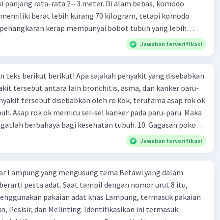
i panjang rata-rata 2--3 meter. Di alam bebas, komodo
emiliki berat lebih kurang 70 kilogram, tetapi komodo
di penangkaran kerap mempunyai bobot tubuh yang lebih
rbesar yang dahulu ada mempunyai panjang 3,13 meter. 9.
Jawaban terverifikasi
a paragraf di atas terletak pada …. A. awal paragraf B.
 akhir paragraf D. awal dan akhir paragraf
n teks berikut berikut! Apa sajakah penyakit yang disebabkan
kit tersebut antara lain bronchitis, asma, dan kanker paru-
nyakit tersebut disebabkan oleh ro kok, terutama asap rok ok
uh. Asap rok ok memicu sel-sel kanker pada paru-paru. Maka
sangatlah berbahaya bagi kesehatan tubuh. 10. Gagasan pokok
tas terletak pada …. A. awal paragraf B. tengah paragraf C.
Jawaban terverifikasi
awal dan akhir paragraf
ar Lampung yang mengusung tema Betawi yang dalam
berarti pesta adat. Saat tampil dengan nomor urut 8 itu,
menggunakan pakaian adat khas Lampung, termasuk pakaian
 Pesisir, dan Melinting. Identifikasikan ini termasuk