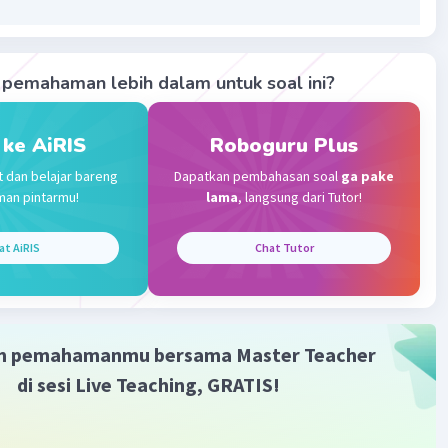
aling tepat adalah C.
·
0.0
(
0
)
Balas
ating
pemahaman lebih dalam untuk soal ini?
Community
Level 89
 ke AiRIS
Roboguru Plus
14:15
t dan belajar bareng
Dapatkan pembahasan soal
ga pake
terverifikasi
man pintarmu!
lama
, langsung dari Tutor!
okok pada teks di atas terdapat pada kalimat pertama
Iklan
at AiRIS
Chat Tutor
ndai dengan D. informasi umum. Kalimat tersebut
n informasi umum tentang Bali sebagai tujuan utama
n mancanegara.
m pemahamanmu bersama Master Teacher
di sesi Live Teaching, GRATIS!
·
0.0
(
0
)
Balas
ating