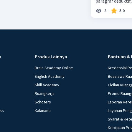
paragraf deduktif
Lalu bikin lah ga
3
5.0
u
Produk Lainnya
Bantuan & 
Brain Academy Online
Kredensial P
English Academy
Beasiswa Ru
Skill Academy
Cicilan Ruang
Ruangkerja
Promo Ruang
Schoters
Laporan Kere
ess
Kalananti
Layanan Pen
Syarat & Ket
Kebijakan Pri