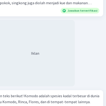
pokok, singkong juga diolah menjadi kue dan makanan
lnya, di daerah Jawa Timur dan Jawa Tengah terdapat kue
Jawaban terverifikasi
berbahan dari singkong. kue tersebut dikenal dengan nama
ada teks di atas berjumlah..... 7. kalimat utama pada paragraf
s adalah... 8. ide pokok paragraf utama teks di atas adalah....
af kedua dari teks di atas adalah.....
Iklan
n teks berikut! Komodo adalah spesies kadal terbesar di dunia
au Komodo, Rinca, Flores, dan di tempat-tempat lainnya.