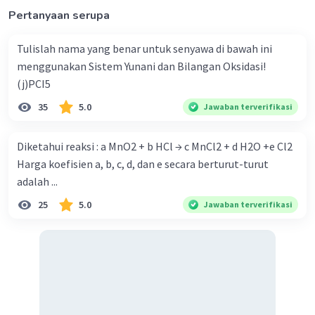
Pertanyaan serupa
Tulislah nama yang benar untuk senyawa di bawah ini
menggunakan Sistem Yunani dan Bilangan Oksidasi!
Iklan
(j)PCI5
35
5.0
Jawaban terverifikasi
Diketahui reaksi : a MnO2 + b HCl → c MnCl2 + d H2O +e Cl2
Harga koefisien a, b, c, d, dan e secara berturut-turut
adalah ...
25
5.0
Jawaban terverifikasi