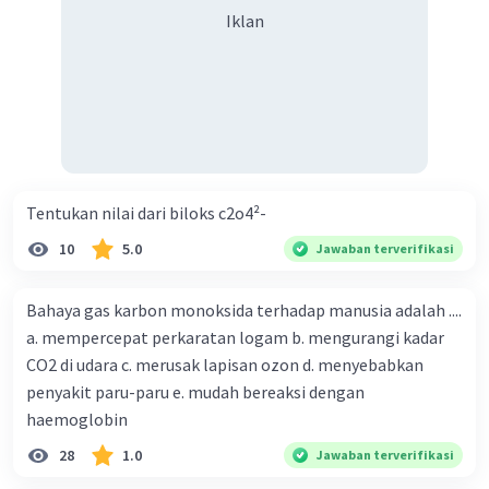
Iklan
Tentukan nilai dari biloks c2o4²-
10
5.0
Jawaban terverifikasi
Bahaya gas karbon monoksida terhadap manusia adalah ....
a. mempercepat perkaratan logam b. mengurangi kadar
CO2 di udara c. merusak lapisan ozon d. menyebabkan
penyakit paru-paru e. mudah bereaksi dengan
haemoglobin
28
1.0
Jawaban terverifikasi