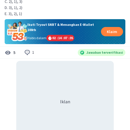
C. 2), 1), 3)
D. 3), 1), 2)
E. 3), 2), 1)
Ikuti Tryout SNBT & Menangkan E-Wallet
100rb
Klaim
Habis dalam
02
:
14
:
07
:
34
1
5
Jawaban terverifikasi
Iklan