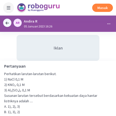
Masuk
Andira R
05 Januari 2023 16:26
Iklan
Pertanyaan
Perhatikan larutan-larutan berikut.
1) NaCl 0,1 M
2) KNO₃ 0,1 M
3) Al₂(SO₄)₃ 0,1 M
Susunan larutan tersebut berdasarkan kekuatan daya hantar
listriknya adalah ....
A. 1), 2), 3)
B. 1), 3), 2)