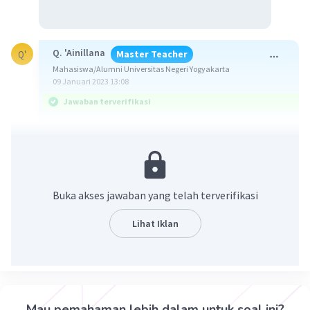
Q. 'Ainillana
Master Teacher
Q'
Mahasiswa/Alumni Universitas Negeri Yogyakarta
09 Januari 2023 13:08
Jawaban terverifikasi
Tidak ada pilihan jawaban yang sesuai, larutan
yang paling kuat daya hantar listriknya adalah 3),
larutan 1) dan 2) memiliki kekuatan daya hantar
yang sama.
Buka akses jawaban yang telah terverifikasi
Kekuatan daya hantar listrik dipengaruhi jumlah
Lihat Iklan
ion yang bergerak bebas pada senyawa tersebut.
Senyawa-senyawa yang dapat terionisasi
sempurna seperti garam, asam kuat, dan basa
kuat memiliki jumlah ion yang lebih banyak
dibandingkan senyawa lainnya. Pada konsentrasi
Mau pemahaman lebih dalam untuk soal ini?