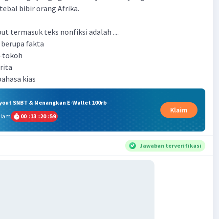
ebal bibir orang Afrika.
ut termasuk teks nonfiksi adalah ....
i berupa fakta
h-tokoh
rita
ahasa kias
ryout SNBT & Menangkan E-Wallet 100rb
Klaim
alam
00
:
13
:
20
:
58
Jawaban terverifikasi