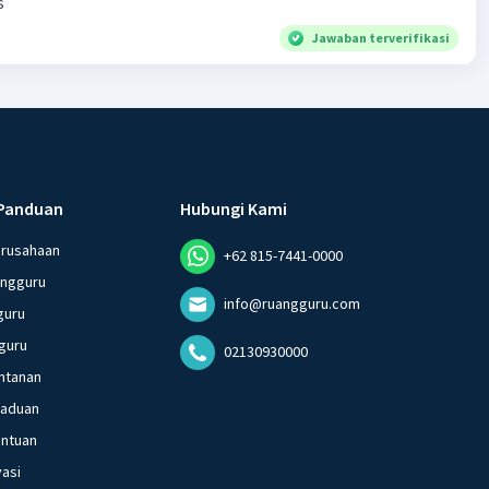
s
Jawaban terverifikasi
Panduan
Hubungi Kami
erusahaan
+62 815-7441-0000
angguru
info@ruangguru.com
guru
guru
02130930000
ntanan
gaduan
entuan
vasi