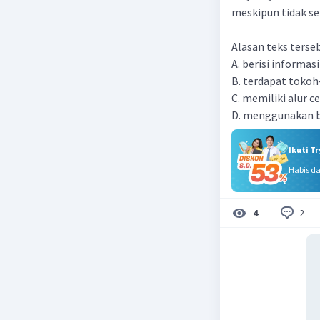
meskipun tidak set
Alasan teks terseb
A. berisi informas
B. terdapat toko
C. memiliki alur ce
D. menggunakan b
Ikuti T
Habis d
2
4