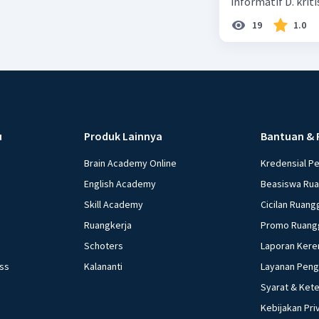
informatif D. kriti
19
1.0
u
Produk Lainnya
Bantuan & 
Brain Academy Online
Kredensial P
English Academy
Beasiswa Ru
Skill Academy
Cicilan Ruang
Ruangkerja
Promo Ruang
Schoters
Laporan Kere
ess
Kalananti
Layanan Pen
Syarat & Ket
Kebijakan Pri