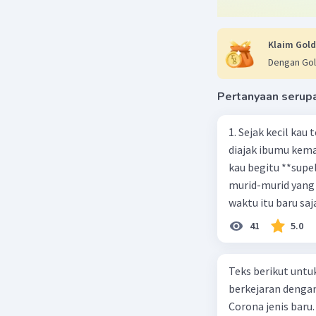
Teks ters
Klaim Gold
fisik ora
Dengan Gol
yang dapa
alur ceri
Pertanyaan serup
kias (figur
1. Sejak kecil kau
Beri R
diajak ibumu kema
kau begitu **sup
murid-murid yang 
waktu itu baru saj
41
5.0
Teks berikut untu
berkejaran denga
Corona jenis baru.