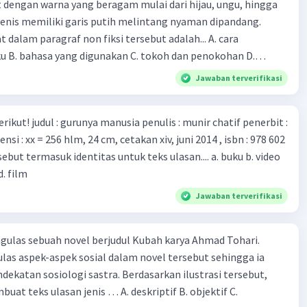
t dengan warna yang beragam mulai dari hijau, ungu, hingga
i kesehatan dunia karena persebarannya sangat cepat. C.
enis memiliki garis putih melintang nyaman dipandang.
 mawas diri dan menjaga kesehatan dalam menghadapi
dalam paragraf non fiksi tersebut adalah... A. cara
rona yang mulai menyebar di Indonesia, D. Virus corona
ku B. bahasa yang digunakan C. tokoh dan penokohan D.
besar bagi kesehatan manusia.
ita
Jawaban terverifikasi
munir chatif penerbit :
d. film
Jawaban terverifikasi
ulas sebuah novel berjudul Kubah karya Ahmad Tohari.
las aspek-aspek sosial dalam novel tersebut sehingga ia
ogi sastra. Berdasarkan ilustrasi tersebut,
eks ulasan jenis … A. deskriptif B. objektif C.