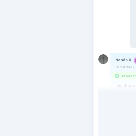
Nanda R
08 Oktober 2
Jawaban 
jawabanny
Teks nonf
nyata ata
sebuah cer
1) Berdas