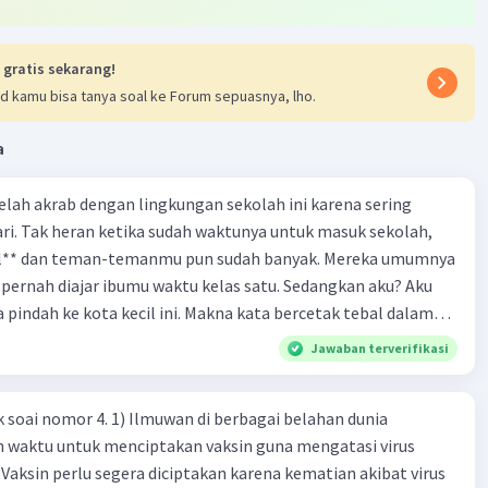
ebut memberikan deskripsi dan informasi tentang ciri-ciri
 gratis sekarang!
ng Jawa di Batavia, yang merupakan fakta dan informasi
d kamu bisa tanya soal ke Forum sepuasnya, lho.
t diperiksa kebenarannya. Teks ini tidak mengandung unsur
ta atau tokoh-tokoh fiktif, dan tidak menggunakan bahasa
a
atif).
 telah akrab dengan lingkungan sekolah ini karena sering
·
0.0
(
0
)
Balas
ating
ri. Tak heran ketika sudah waktunya untuk masuk sekolah,
el** dan teman-temanmu pun sudah banyak. Mereka umumnya
pernah diajar ibumu waktu kelas satu. Sedangkan aku? Aku
a pindah ke kota kecil ini. Makna kata bercetak tebal dalam
kutipan cerpen tersebut adalah .... A. ramah C. santun B. sopan D. baik
Jawaban terverifikasi
k soai nomor 4. 1) Ilmuwan di berbagai belahan dunia
n waktu untuk menciptakan vaksin guna mengatasi virus
 Vaksin perlu segera diciptakan karena kematian akibat virus