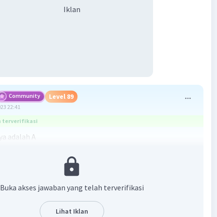
Iklan
Community
Level 89
023 22:41
terverifikasi
a adalah A
iksi merupakan sebuah hasil karangan dalam bentuk cerita
u cerita kehidupan setiap hari yang dituliskan menjadi
ita. Teks nonfiksi memiliki beberapa ciri, di antaranya:
Buka akses jawaban yang telah terverifikasi
arkan fakta.
Lihat Iklan