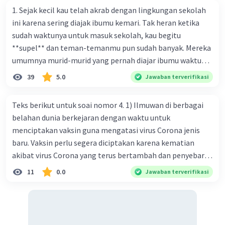
1. Sejak kecil kau telah akrab dengan lingkungan sekolah
ini karena sering diajak ibumu kemari. Tak heran ketika
sudah waktunya untuk masuk sekolah, kau begitu
**supel** dan teman-temanmu pun sudah banyak. Mereka
umumnya murid-murid yang pernah diajar ibumu waktu
kelas satu. Sedangkan aku? Aku waktu itu baru saja pindah
39
5.0
Jawaban terverifikasi
ke kota kecil ini. Makna kata bercetak tebal dalam kutipan
cerpen tersebut adalah .... A. ramah C. santun B. sopan D.
Teks berikut untuk soai nomor 4. 1) Ilmuwan di berbagai
baik
belahan dunia berkejaran dengan waktu untuk
menciptakan vaksin guna mengatasi virus Corona jenis
baru. Vaksin perlu segera diciptakan karena kematian
akibat virus Corona yang terus bertambah dan penyebaran
virus yang kian meluas. 2) Pada Jum'at (7-2-2020), Komisi
11
0.0
Jawaban terverifikasi
Kesehatan Nasional Cina mencatat jumlah kematian
akibat virus Corona baru telah mencapai 636 kasus,
sedangkan jumlah warga yang terinfeksi menjadi 31.161
kasus. Kasus terbanyak terjadi di Hubei, Cina, tempat vi