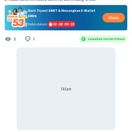
Ikuti Tryout SNBT & Menangkan E-Wallet
100rb
Klaim
Habis dalam
02
:
08
:
59
:
31
2
2
Jawaban terverifikasi
Iklan