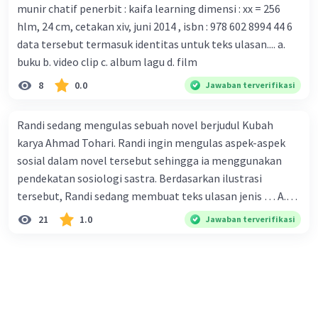
munir chatif penerbit : kaifa learning dimensi : xx = 256
tersebut. B. Para ilmuan perlu segera mempelajari virus
hlm, 24 cm, cetakan xiv, juni 2014 , isbn : 978 602 8994 44 6
corona yang menjadi masalah besar bagi kesehatan dunia
data tersebut termasuk identitas untuk teks ulasan.... a.
karena persebarannya sangat cepat. C. Masyarakat perlu
buku b. video clip c. album lagu d. film
mawas diri dan menjaga kesehatan dalam menghadapi
serangan virus corona yang mulai menyebar di Indonesia,
8
0.0
Jawaban terverifikasi
D. Virus corona menjadi masalah besar bagi kesehatan
manusia.
Randi sedang mengulas sebuah novel berjudul Kubah
karya Ahmad Tohari. Randi ingin mengulas aspek-aspek
sosial dalam novel tersebut sehingga ia menggunakan
pendekatan sosiologi sastra. Berdasarkan ilustrasi
tersebut, Randi sedang membuat teks ulasan jenis … A.
deskriptif B. objektif C. informatif D. kritis
21
1.0
Jawaban terverifikasi