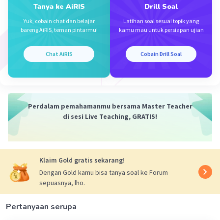
Pilihan ini merupakan salam awal yang tepat untuk
Tanya ke AiRIS
Drill Soal
memulai surat kepada sahabat.
Yuk, cobain chat dan belajar
Latihan soal sesuai topik yang
bareng AiRIS, teman pintarmu!
kamu mau untuk persiapan ujian
·
0.0
(
0
)
Balas
Beri Rating
Chat AiRIS
Cobain Drill Soal
Perdalam pemahamanmu bersama Master Teacher
di sesi Live Teaching, GRATIS!
Klaim Gold gratis sekarang!
Dengan Gold kamu bisa tanya soal ke Forum
sepuasnya, lho.
Pertanyaan serupa