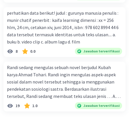
digunakan C. tokoh dan penokohan D. penyajian alur cerita
Pemerintah Australia telah tanggap menghadapi
perhatikan data berikut! judul : gurunya manusia penulis :
serangan virus Corona dengan menemukan vaksin virus
munir chatif penerbit : kaifa learning dimensi : xx = 256
tersebut. B. Para ilmuan perlu segera mempelajari virus
hlm, 24 cm, cetakan xiv, juni 2014 , isbn : 978 602 8994 44 6
corona yang menjadi masalah besar bagi kesehatan dunia
data tersebut termasuk identitas untuk teks ulasan.... a.
karena persebarannya sangat cepat. C. Masyarakat perlu
buku b. video clip c. album lagu d. film
mawas diri dan menjaga kesehatan dalam menghadapi
serangan virus corona yang mulai menyebar di Indonesia,
8
0.0
Jawaban terverifikasi
D. Virus corona menjadi masalah besar bagi kesehatan
manusia.
Randi sedang mengulas sebuah novel berjudul Kubah
karya Ahmad Tohari. Randi ingin mengulas aspek-aspek
sosial dalam novel tersebut sehingga ia menggunakan
pendekatan sosiologi sastra. Berdasarkan ilustrasi
tersebut, Randi sedang membuat teks ulasan jenis … A.
deskriptif B. objektif C. informatif D. kritis
19
1.0
Jawaban terverifikasi