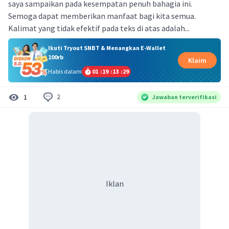
saya sampaikan pada kesempatan penuh bahagia ini.
Semoga dapat memberikan manfaat bagi kita semua.
Kalimat yang tidak efektif pada teks di atas adalah...
Ikuti Tryout SNBT & Menangkan E-Wallet
100rb
Klaim
Habis dalam
01
:
19
:
13
:
29
2
1
Jawaban terverifikasi
Iklan