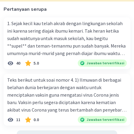
menjadi lebih efektif dan tidak berbelit-belit.
Pertanyaan serupa
·
0.0
(
0
)
Balas
Beri Rating
1. Sejak kecil kau telah akrab dengan lingkungan sekolah
ini karena sering diajak ibumu kemari. Tak heran ketika
Vincent M
Community
Level 73
sudah waktunya untuk masuk sekolah, kau begitu
04 Oktober 2023 07:33
**supel** dan teman-temanmu pun sudah banyak. Mereka
umumnya murid-murid yang pernah diajar ibumu waktu
Kalimat yang tidak efektif pada teks di atas
kelas satu. Sedangkan aku? Aku waktu itu baru saja pindah
adalah: "Disiplin akan menjadikan manusia
40
5.0
Jawaban terverifikasi
Iklan
ke kota kecil ini. Makna kata bercetak tebal dalam kutipan
tumbuh dan terus berkembang dengan lebih
baik."
cerpen tersebut adalah .... A. ramah C. santun B. sopan D.
Teks berikut untuk soai nomor 4. 1) Ilmuwan di berbagai
Kalimat ini kurang efektif karena terlalu umum
baik
belahan dunia berkejaran dengan waktu untuk
dan tidak memberikan informasi konkret atau
menciptakan vaksin guna mengatasi virus Corona jenis
contoh yang mendukung pernyataannya.
baru. Vaksin perlu segera diciptakan karena kematian
Pernyataan tersebut dapat menjadi lebih efektif
akibat virus Corona yang terus bertambah dan penyebaran
jika diikuti dengan contoh atau penjelasan lebih
virus yang kian meluas. 2) Pada Jum'at (7-2-2020), Komisi
lanjut tentang bagaimana disiplin dapat
11
0.0
Jawaban terverifikasi
Kesehatan Nasional Cina mencatat jumlah kematian
membantu manusia tumbuh dan berkembang
akibat virus Corona baru telah mencapai 636 kasus,
dengan lebih baik.