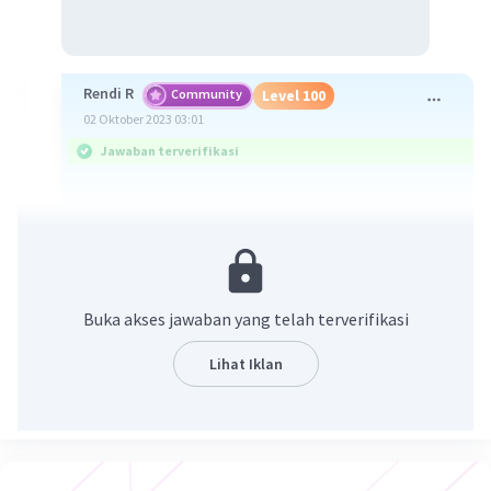
Rendi R
Community
Level 100
02 Oktober 2023 03:01
Jawaban terverifikasi
Kalimat yang tidak efektif pada kutipan pidato di
atas adalah
"Melatih diri dengan terbiasa
bersikap disiplin adalah sebuah keharusan."
Buka akses jawaban yang telah terverifikasi
Kalimat tersebut tidak efektif karena melanggar
kaidah
kehematan
. Kata "terbiasa" dan
Lihat Iklan
"bersikap" sudah mengandung makna yang
sama, sehingga penggunaan keduanya secara
bersamaan merupakan pemborosan kata.
Kalimat tersebut dapat diperbaiki menjadi