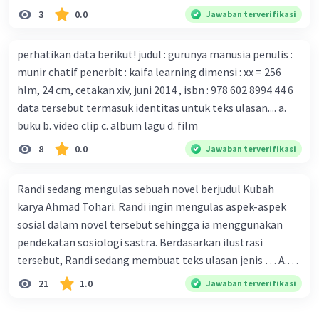
tubuh pasien yang terinfeksi untuk uji coba. Tanggapan
adalah... A. cara menyajikan isi buku B. bahasa yang
3
0.0
Jawaban terverifikasi
yang sesuai dengan berita tersebut adalah ... A.
digunakan C. tokoh dan penokohan D. penyajian alur cerita
Pemerintah Australia telah tanggap menghadapi
perhatikan data berikut! judul : gurunya manusia penulis :
serangan virus Corona dengan menemukan vaksin virus
munir chatif penerbit : kaifa learning dimensi : xx = 256
tersebut. B. Para ilmuan perlu segera mempelajari virus
hlm, 24 cm, cetakan xiv, juni 2014 , isbn : 978 602 8994 44 6
corona yang menjadi masalah besar bagi kesehatan dunia
data tersebut termasuk identitas untuk teks ulasan.... a.
karena persebarannya sangat cepat. C. Masyarakat perlu
buku b. video clip c. album lagu d. film
mawas diri dan menjaga kesehatan dalam menghadapi
serangan virus corona yang mulai menyebar di Indonesia,
8
0.0
Jawaban terverifikasi
D. Virus corona menjadi masalah besar bagi kesehatan
manusia.
Randi sedang mengulas sebuah novel berjudul Kubah
karya Ahmad Tohari. Randi ingin mengulas aspek-aspek
sosial dalam novel tersebut sehingga ia menggunakan
pendekatan sosiologi sastra. Berdasarkan ilustrasi
tersebut, Randi sedang membuat teks ulasan jenis … A.
deskriptif B. objektif C. informatif D. kritis
21
1.0
Jawaban terverifikasi