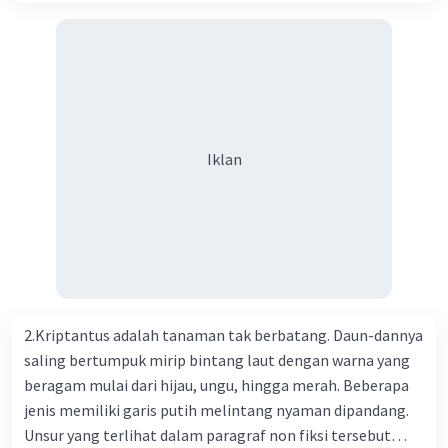
Kesehatan Nasional Cina mencatat jumlah kematian
akibat virus Corona baru telah mencapai 636 kasus,
sedangkan jumlah warga yang terinfeksi menjadi 31.161
kasus. Kasus terbanyak terjadi di Hubei, Cina, tempat vi
kesehatan du niairus pertama muncul. Selain di Cina, virus
itu kini telah menyebar ke lebih dari 25 negara. 3) Para
ilmuwan bekerja dalam kecepatan penuh untuk
Iklan
menemukan vaksin bagi virus Corona baru atau penyakit
pernapasan akut 2019-nCOV. Sebagai pusat epidemic,
ilmuwan Cina berupaya menemukan vaksin bagi virus itu.
Perkembangan terbaru adalah mereka menciptakan peta
genetik virus. 4) Ilmuwan dari Australia, Kanada, hingga
Prancis ikut menciptakan berbagai jenis inokulasi
bersama sejumlah perusahaan biotek dan vaksin.
2.Kriptantus adalah tanaman tak berbatang. Daun-dannya
Beberapa waktu lalu, Kepala Laboratorium Identifikasi
saling bertumpuk mirip bintang laut dengan warna yang
Virus dari Institut Peter Doherty untuk Infeksi dan
beragam mulai dari hijau, ungu, hingga merah. Beberapa
kekebalan, Melbourne, Julian Druce, menyatakan mereka
jenis memiliki garis putih melintang nyaman dipandang.
mengembangkan virus Corona versi laboratorium dari
Unsur yang terlihat dalam paragraf non fiksi tersebut