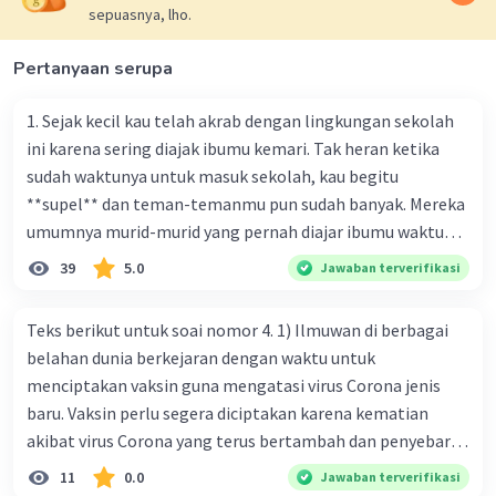
sepuasnya, lho.
Pertanyaan serupa
1. Sejak kecil kau telah akrab dengan lingkungan sekolah
ini karena sering diajak ibumu kemari. Tak heran ketika
sudah waktunya untuk masuk sekolah, kau begitu
**supel** dan teman-temanmu pun sudah banyak. Mereka
umumnya murid-murid yang pernah diajar ibumu waktu
kelas satu. Sedangkan aku? Aku waktu itu baru saja pindah
39
5.0
Jawaban terverifikasi
ke kota kecil ini. Makna kata bercetak tebal dalam kutipan
cerpen tersebut adalah .... A. ramah C. santun B. sopan D.
Teks berikut untuk soai nomor 4. 1) Ilmuwan di berbagai
baik
belahan dunia berkejaran dengan waktu untuk
menciptakan vaksin guna mengatasi virus Corona jenis
baru. Vaksin perlu segera diciptakan karena kematian
akibat virus Corona yang terus bertambah dan penyebaran
virus yang kian meluas. 2) Pada Jum'at (7-2-2020), Komisi
11
0.0
Jawaban terverifikasi