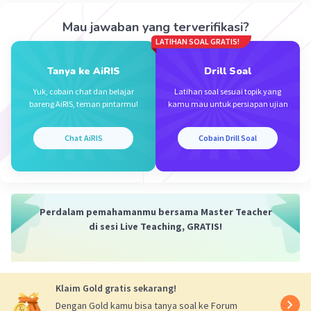
Mau jawaban yang terverifikasi?
Vincent M
Community
Level 73
LATIHAN SOAL GRATIS!
04 Oktober 2023 07:40
Kalimat utama pada kutipan tersebut terdapat pada
Tanya ke AiRIS
Drill Soal
kalimat ke-3:
Yuk, cobain chat dan belajar
Latihan soal sesuai topik yang
Iklan
bareng AiRIS, teman pintarmu!
kamu mau untuk persiapan ujian
"la yakin dengan berdoa semua harapannya akan
tercapai dan kesulitanpun akan dengan mudahnya dapat
diselesaikan."
Chat AiRIS
Cobain Drill Soal
Jadi, jawabannya adalah C. tiga.
·
0.0
(
0
)
Balas
Beri Rating
Perdalam pemahamanmu bersama Master Teacher
di sesi Live Teaching, GRATIS!
Klaim Gold gratis sekarang!
Dengan Gold kamu bisa tanya soal ke Forum