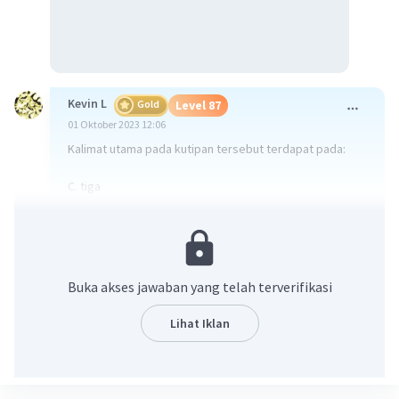
Kevin L
Gold
Level 87
01 Oktober 2023 12:06
Kalimat utama pada kutipan tersebut terdapat pada:
C. tiga
Kalimat utama adalah kalimat yang mengungkapkan ide
utama dari paragraf atau kutipan, dan dalam kutipan
tersebut, ide utama diungkapkan dalam kalimat ketiga:
"Karena bagi seorang musim, doa adalah senjata paling
Buka akses jawaban yang telah terverifikasi
ampuh." Kalimat ini menyatakan pandangan atau
keyakinan utama yang ingin disampaikan dalam paragraf
Lihat Iklan
tersebut.
·
0.0
(
0
)
Balas
Beri Rating