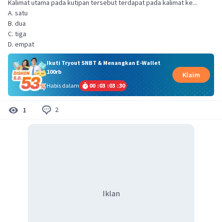
Kalimat utama pada kutipan tersebut terdapat pada kalimat ke...
A. satu
B. dua
C. tiga
D. empat
Ikuti Tryout SNBT & Menangkan E-Wallet
100rb
Klaim
Habis dalam
00
:
03
:
03
:
30
2
1
Iklan