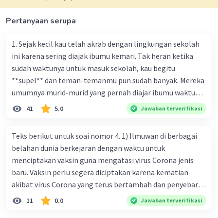
Pertanyaan serupa
1. Sejak kecil kau telah akrab dengan lingkungan sekolah
ini karena sering diajak ibumu kemari. Tak heran ketika
sudah waktunya untuk masuk sekolah, kau begitu
**supel** dan teman-temanmu pun sudah banyak. Mereka
umumnya murid-murid yang pernah diajar ibumu waktu
kelas satu. Sedangkan aku? Aku waktu itu baru saja pindah
41
5.0
Jawaban terverifikasi
ke kota kecil ini. Makna kata bercetak tebal dalam kutipan
cerpen tersebut adalah .... A. ramah C. santun B. sopan D.
Teks berikut untuk soai nomor 4. 1) Ilmuwan di berbagai
baik
belahan dunia berkejaran dengan waktu untuk
menciptakan vaksin guna mengatasi virus Corona jenis
baru. Vaksin perlu segera diciptakan karena kematian
akibat virus Corona yang terus bertambah dan penyebaran
virus yang kian meluas. 2) Pada Jum'at (7-2-2020), Komisi
11
0.0
Jawaban terverifikasi
Kesehatan Nasional Cina mencatat jumlah kematian