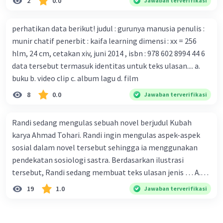
2
0.0
Jawaban terverifikasi
yang sesuai dengan berita tersebut adalah ... A.
digunakan C. tokoh dan penokohan D. penyajian alur cerita
Pemerintah Australia telah tanggap menghadapi
perhatikan data berikut! judul : gurunya manusia penulis :
serangan virus Corona dengan menemukan vaksin virus
munir chatif penerbit : kaifa learning dimensi : xx = 256
tersebut. B. Para ilmuan perlu segera mempelajari virus
hlm, 24 cm, cetakan xiv, juni 2014 , isbn : 978 602 8994 44 6
corona yang menjadi masalah besar bagi kesehatan dunia
data tersebut termasuk identitas untuk teks ulasan.... a.
karena persebarannya sangat cepat. C. Masyarakat perlu
buku b. video clip c. album lagu d. film
mawas diri dan menjaga kesehatan dalam menghadapi
serangan virus corona yang mulai menyebar di Indonesia,
8
0.0
Jawaban terverifikasi
D. Virus corona menjadi masalah besar bagi kesehatan
manusia.
Randi sedang mengulas sebuah novel berjudul Kubah
karya Ahmad Tohari. Randi ingin mengulas aspek-aspek
sosial dalam novel tersebut sehingga ia menggunakan
pendekatan sosiologi sastra. Berdasarkan ilustrasi
tersebut, Randi sedang membuat teks ulasan jenis … A.
deskriptif B. objektif C. informatif D. kritis
19
1.0
Jawaban terverifikasi