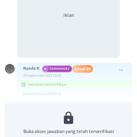
Iklan
Nanda R
Community
Level 89
28 September 2023 10:20
Jawaban terverifikasi
jawabannya adalah A.
karena penulisan jalan tidak boleh disingkat, dan
penulisan PT tidak diberi tanda titik.
·
0.0
(
0
)
Balas
Beri Rating
Buka akses jawaban yang telah terverifikasi