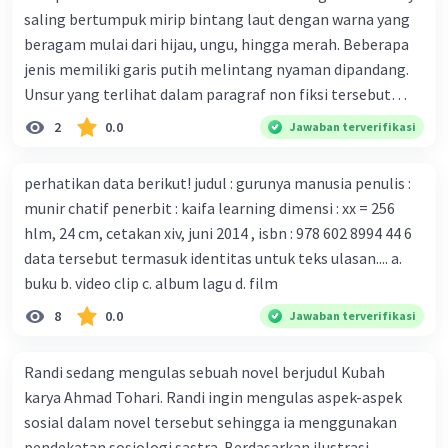
Beberapa waktu lalu, Kepala Laboratorium Identifikasi
saling bertumpuk mirip bintang laut dengan warna yang
Virus dari Institut Peter Doherty untuk Infeksi dan
beragam mulai dari hijau, ungu, hingga merah. Beberapa
kekebalan, Melbourne, Julian Druce, menyatakan mereka
jenis memiliki garis putih melintang nyaman dipandang.
mengembangkan virus Corona versi laboratorium dari
Unsur yang terlihat dalam paragraf non fiksi tersebut
tubuh pasien yang terinfeksi untuk uji coba. Tanggapan
adalah... A. cara menyajikan isi buku B. bahasa yang
2
0.0
Jawaban terverifikasi
yang sesuai dengan berita tersebut adalah ... A.
digunakan C. tokoh dan penokohan D. penyajian alur cerita
Pemerintah Australia telah tanggap menghadapi
perhatikan data berikut! judul : gurunya manusia penulis :
serangan virus Corona dengan menemukan vaksin virus
munir chatif penerbit : kaifa learning dimensi : xx = 256
tersebut. B. Para ilmuan perlu segera mempelajari virus
hlm, 24 cm, cetakan xiv, juni 2014 , isbn : 978 602 8994 44 6
corona yang menjadi masalah besar bagi kesehatan dunia
data tersebut termasuk identitas untuk teks ulasan.... a.
karena persebarannya sangat cepat. C. Masyarakat perlu
buku b. video clip c. album lagu d. film
mawas diri dan menjaga kesehatan dalam menghadapi
serangan virus corona yang mulai menyebar di Indonesia,
8
0.0
Jawaban terverifikasi
D. Virus corona menjadi masalah besar bagi kesehatan
manusia.
Randi sedang mengulas sebuah novel berjudul Kubah
karya Ahmad Tohari. Randi ingin mengulas aspek-aspek
sosial dalam novel tersebut sehingga ia menggunakan
pendekatan sosiologi sastra. Berdasarkan ilustrasi