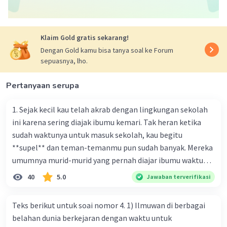
Klaim Gold gratis sekarang!
Dengan Gold kamu bisa tanya soal ke Forum
sepuasnya, lho.
Pertanyaan serupa
1. Sejak kecil kau telah akrab dengan lingkungan sekolah
ini karena sering diajak ibumu kemari. Tak heran ketika
sudah waktunya untuk masuk sekolah, kau begitu
**supel** dan teman-temanmu pun sudah banyak. Mereka
umumnya murid-murid yang pernah diajar ibumu waktu
kelas satu. Sedangkan aku? Aku waktu itu baru saja pindah
40
5.0
Jawaban terverifikasi
ke kota kecil ini. Makna kata bercetak tebal dalam kutipan
cerpen tersebut adalah .... A. ramah C. santun B. sopan D.
Teks berikut untuk soai nomor 4. 1) Ilmuwan di berbagai
baik
belahan dunia berkejaran dengan waktu untuk