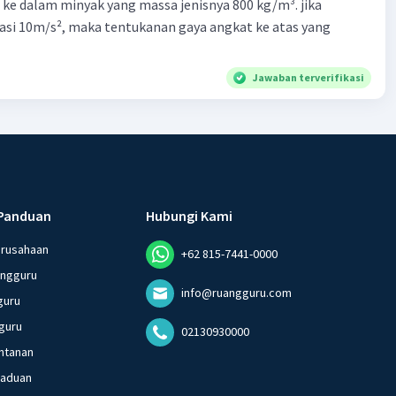
 ke dalam minyak yang massa jenisnya 800 kg/m³. jika
asi 10m/s², maka tentukanan gaya angkat ke atas yang
Jawaban terverifikasi
Panduan
Hubungi Kami
erusahaan
+62 815-7441-0000
angguru
info@ruangguru.com
guru
guru
02130930000
ntanan
gaduan