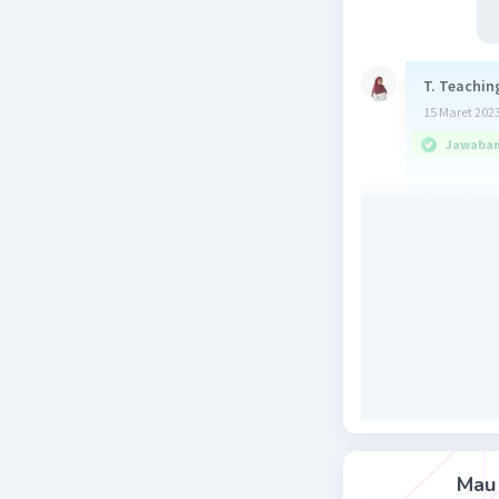
T. Teachin
15 Maret 2023
Jawaban 
Jawabnya 
Diketahui
ρ= 1000 k
h
= 14 c
air
h
= 4 
ikan
Ditanya:
Tekanan h
Jawab:
Tekanan b
merupakan
Mau 
P=ρ.g.h