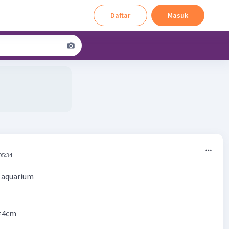
Daftar
Masuk
05:34
i aquarium
i=4cm