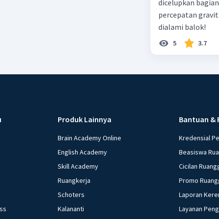
dicelupkan bagian
percepatan gravit
dialami balok!
5
3.7
u
Produk Lainnya
Bantuan & 
Brain Academy Online
Kredensial P
English Academy
Beasiswa Ru
Skill Academy
Cicilan Ruang
Ruangkerja
Promo Ruang
Schoters
Laporan Kere
ess
Kalananti
Layanan Pen