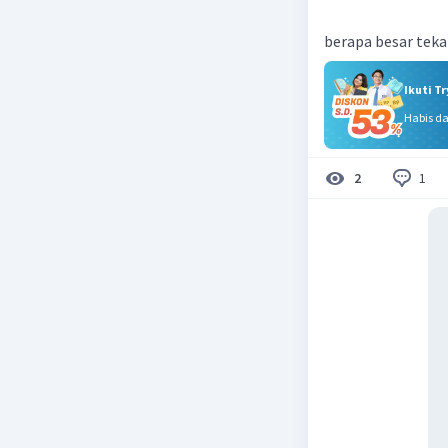
berapa besar teka
Ikuti T
Habis d
1
2