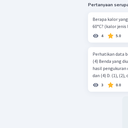
Pertanyaan serup
Berapa kalor yang 
60°C? (kalor jenis 
4
5.0
Perhatikan data b
(4) Benda yang di
hasil pengukuran ditunjukkan ol
3
0.0