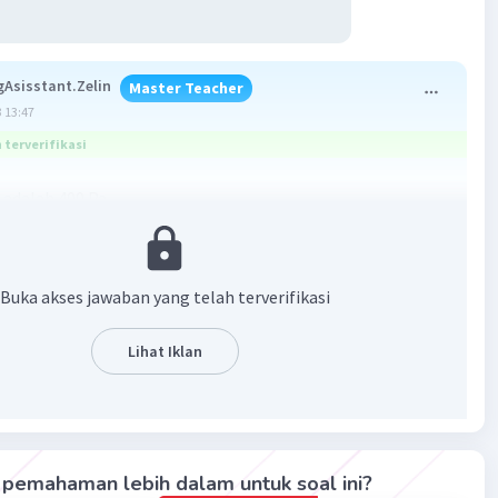
gAsisstant.Zelin
Master Teacher
 13:47
terverifikasi
adalah 400 Pa
:
3
g /m
Buka akses jawaban yang telah terverifikasi
m = 0,14 m
cm= 0,04 m
Lihat Iklan
idrostatis?
enda dalam fluida cairan dengan kedalaman tertentu
 tekanan hidrostatis, dengan persamaan:
pemahaman lebih dalam untuk soal ini?