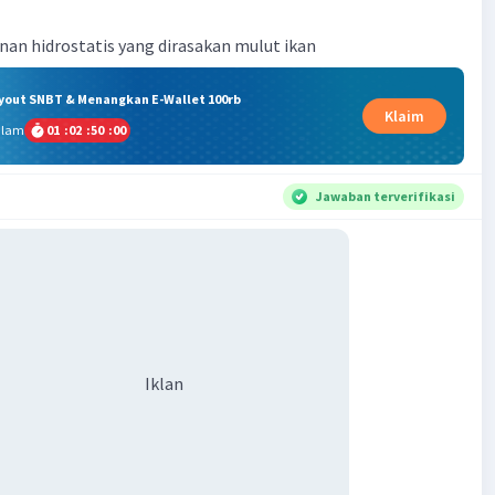
nan hidrostatis yang dirasakan mulut ikan
ryout SNBT & Menangkan E-Wallet 100rb
Klaim
alam
01
:
02
:
49
:
59
Jawaban terverifikasi
Iklan