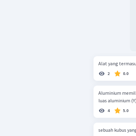
Alat yang termas
2
0.0
Aluminium memilik
luas aluminium (Y
4
5.0
sebuah kubus yang