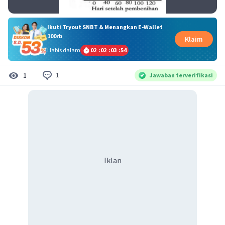
Ikuti Tryout SNBT & Menangkan E-Wallet
100rb
Klaim
Habis dalam
02
:
02
:
03
:
54
1
1
Jawaban terverifikasi
Iklan