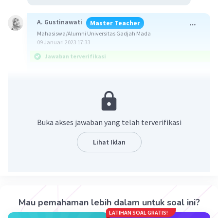
A. Gustinawati
Master Teacher
Mahasiswa/Alumni Universitas Gadjah Mada
09 Januari 2023 17:33
Jawaban terverifikasi
Hal yang terjadi pada pertumbuhan 20 hari
pertama adalah pembelahan sel yang sedikit.
Pengukuran pertumbuhan akan menghasilkan
Buka akses jawaban yang telah terverifikasi
grafik berbentuk huruf S yang dikenal dengan
grafik sigmoid. Berdasarkan grafik ini,
Lihat Iklan
pertumbuhan dapat dibedakan menjadi empat
fase yaitu fase awal (pertumbuhan secara
lamban), fase log (pertumbuhan mencapai
maksimum), fase perlambatan (pertumbuhan
menjadi lambat), dan fase stasioner
Mau pemahaman lebih dalam untuk soal ini?
(pertumbuhan terhenti).
LATIHAN SOAL GRATIS!