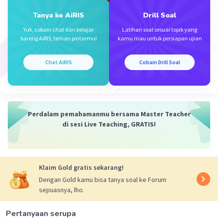
Pada pertumbuhan 20 hari pertama memasuki
Tanya ke AiRIS
Drill Soal
fase awal pertumbuhan benih jagung. Pada fase
Yuk, cobain chat dan belajar
Latihan soal sesuai topik yang
awal yang terjadi adalah proses pertumbuhan
bareng AiRIS, teman pintarmu!
kamu mau untuk persiapan ujian
lambat
karena sel-sel membelah
sedikit
.
Chat AiRIS
Cobain Drill Soal
Jadi, yang terjadi pada pertumbuhan 20 hari
pertama adalah pembelahan sel yang sedikit.
·
3.0
(
2
)
Balas
Beri Rating
Perdalam pemahamanmu bersama Master Teacher
di sesi Live Teaching, GRATIS!
Klaim Gold gratis sekarang!
Dengan Gold kamu bisa tanya soal ke Forum
Iklan
sepuasnya, lho.
Pertanyaan serupa