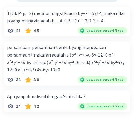
Titik P(p,−2) melalui fungsi kuadrat y=x²−5x+4, maka nilai
p yang mungkin adalah .... A. 0 B. −1 C. −2 D. 3 E. 4
23
4.5
Jawaban terverifikasi
persamaan-persamaan berikut yang merupakan
persamaan lingkaran adalah a.) x²+y²+4x-6y-12=0 b.)
x²+y²+4x-6y-16=0 c.) x²-y²+4x-6y+16=0 d.) x²+y²+4x-6y+5xy-
12=0 e.) x²+y²+4x-6y+13=0
34
3.0
Jawaban terverifikasi
Apa yang dimaksud dengan Statistika?
14
4.2
Jawaban terverifikasi