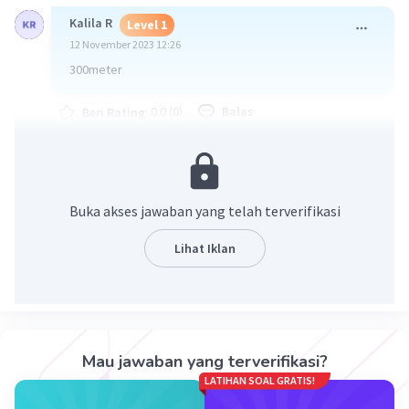
Kalila R
Level 1
12 November 2023 12:26
300meter
·
0.0
(
0
)
Balas
Beri Rating
Safiratul F
Level 37
04 Oktober 2024 11:57
Buka akses jawaban yang telah terverifikasi
Jarak sinar lampu terjauh digudang tersebut
Lihat Iklan
adalah 10 meter.
Iklan
·
0.0
(
0
)
Balas
Beri Rating
Mau jawaban yang terverifikasi?
LATIHAN SOAL GRATIS!