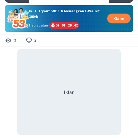
Ikuti Tryout SNBT & Menangkan E-Wallet
100rb
Klaim
Habis dalam
02
:
01
:
29
:
42
2
2
Iklan