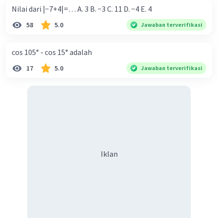
Nilai dari |−7+4|=… A. 3 B. −3 C. 11 D. −4 E. 4
58
5.0
Jawaban terverifikasi
cos 105° - cos 15° adalah
17
5.0
Jawaban terverifikasi
Iklan