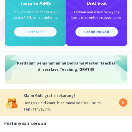
Tanya ke AiRIS
Drill Soal
Yuk, cobain chat dan belajar
Latihan soal sesuai topik yang
bareng AiRIS, teman pintarmu!
kamu mau untuk persiapan ujian
Chat AiRIS
Cobain Drill Soal
Perdalam pemahamanmu bersama Master Teacher
di sesi Live Teaching, GRATIS!
Klaim Gold gratis sekarang!
Dengan Gold kamu bisa tanya soal ke Forum
sepuasnya, lho.
Pertanyaan serupa