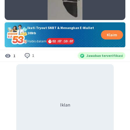
Ikuti Tryout SNBT & Menangkan E-Wallet
100rb
Klaim
Habis dalam
02
:
07
:
10
:
06
1
1
Jawaban terverifikasi
Iklan