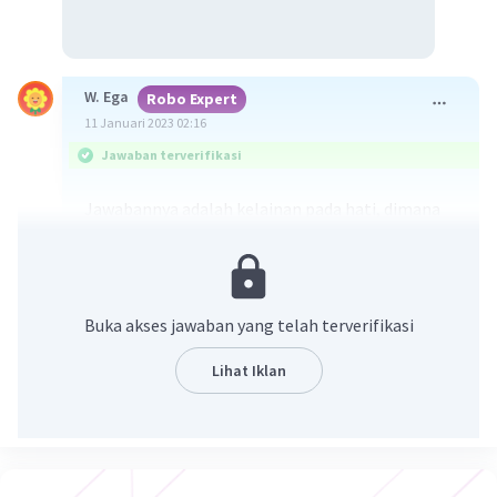
W. Ega
Robo Expert
11 Januari 2023 02:16
Jawaban terverifikasi
Jawabannya adalah kelainan pada hati, dimana
terjadi penyempitan saluran empedu sehingga
empedu menumpuk di hati.
Sindrom Alagille (SA) adalah suatu kelainan yang
Buka akses jawaban yang telah terverifikasi
diturunkan secara autosomal dominan akibat
defek pada gen JAG1 di kr20p12. SA adalah
Lihat Iklan
penyakit langka yang biasanya memengaruhi
hati dan umumnya terjadi pada bayi atau anak-
anak. Pada penderita sindrom ini, penyempitan
saluran empedu akan mengakibatkan empedu