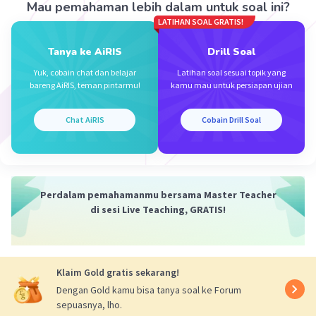
menumpuk sehingga menghambat kinerja hati.
Mau pemahaman lebih dalam untuk soal ini?
Gejala fisik yang tampak pada penderita sindrom
LATIHAN SOAL GRATIS!
Alagille awalnya serupa dengan gejala bayi
Tanya ke AiRIS
Drill Soal
kuning pada umumnya. Namun, kemudian akan
muncul bintik-bintik yang menyebabkan gatal
Yuk, cobain chat dan belajar
Latihan soal sesuai topik yang
bareng AiRIS, teman pintarmu!
kamu mau untuk persiapan ujian
pada kulit bayi.
Jadi, kelainan sistem ekskresi yang dialami
Chat AiRIS
Cobain Drill Soal
adalah kelainan pada hati, dimana terjadi
penyempitan saluran empedu sehingga empedu
menumpuk di hati.
Perdalam pemahamanmu bersama Master Teacher
·
0.0
(
0
)
Balas
Beri Rating
di sesi Live Teaching, GRATIS!
Klaim Gold gratis sekarang!
Dengan Gold kamu bisa tanya soal ke Forum
sepuasnya, lho.