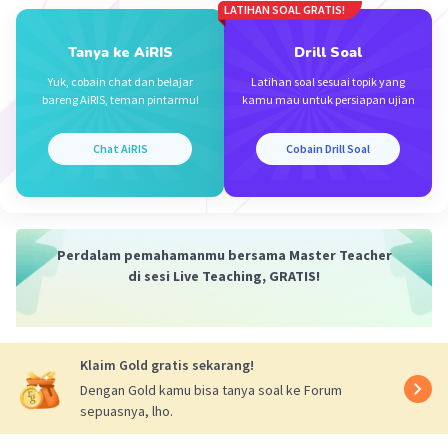
LATIHAN SOAL GRATIS!
Dengan demikian, ambar yang ditunjuk pada
Tanya ke AiRIS
Drill Soal
nomor 5 adalah ekor hidrofilik.
Yuk, cobain chat dan belajar
Latihan soal sesuai topik yang
bareng AiRIS, teman pintarmu!
kamu mau untuk persiapan ujian
·
0.0
(
0
)
Balas
Beri Rating
Chat AiRIS
Cobain Drill Soal
Perdalam pemahamanmu bersama Master Teacher
Iklan
di sesi Live Teaching, GRATIS!
Klaim Gold gratis sekarang!
Dengan Gold kamu bisa tanya soal ke Forum
sepuasnya, lho.