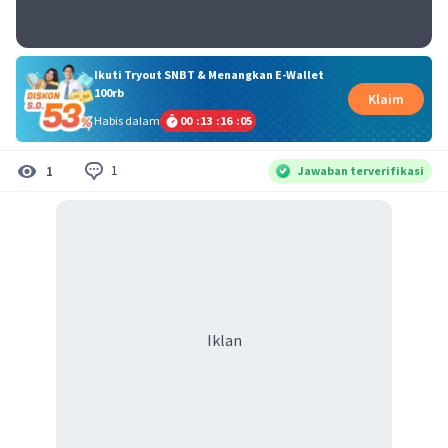
Ikuti Tryout SNBT & Menangkan E-Wallet
100rb
Klaim
Habis dalam
00
:
13
:
16
:
05
1
1
Jawaban terverifikasi
Iklan