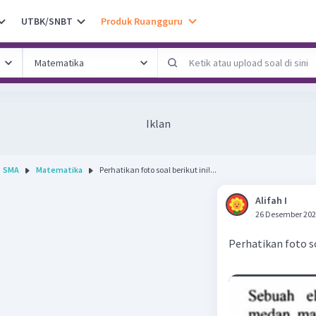
UTBK/SNBT
Produk Ruangguru
Iklan
SMA
Matematika
Perhatikan foto soal berikut ini!...
Alifah I
26 Desember 202
Perhatikan foto so