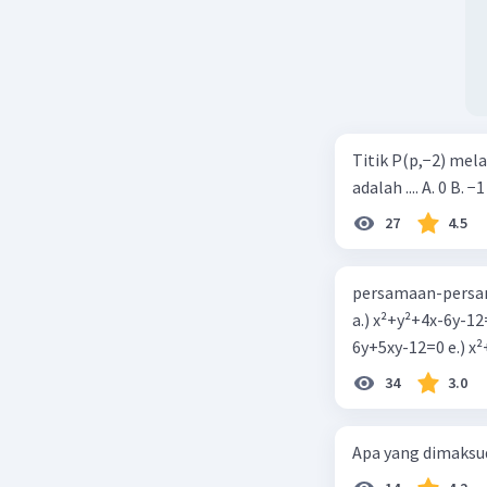
Kesimpul
B = F / (qv
B = (5,76 x
B = 1,8 T
Jadi, bes
Titik P(p,−2) mel
membant
adalah .... A. 0 B. −1
27
4.5
Beri R
persamaan-persam
a.) x²+y²+4x-6y-12
6y+5xy-1
34
3.0
Apa yang dimaksud