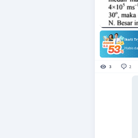
Ikuti T
Habis d
2
3