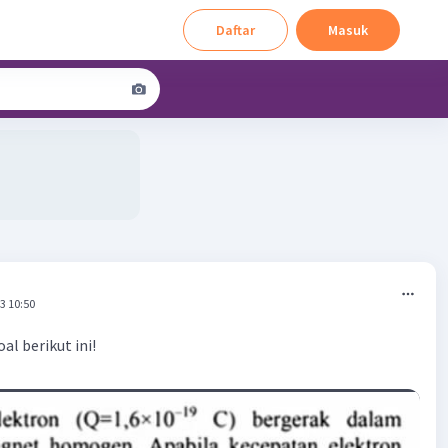
Daftar
Masuk
3 10:50
al berikut ini!