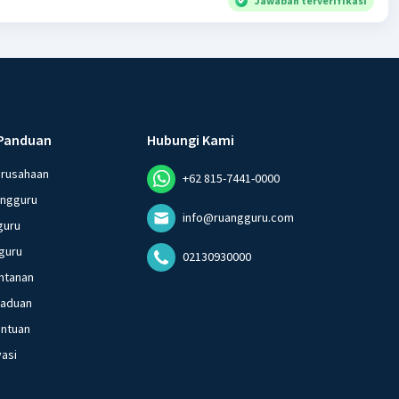
Jawaban terverifikasi
Panduan
Hubungi Kami
erusahaan
+62 815-7441-0000
angguru
info@ruangguru.com
guru
guru
02130930000
ntanan
gaduan
entuan
vasi