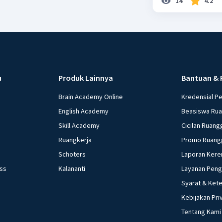
14
4.2
u
Produk Lainnya
Bantuan & 
Brain Academy Online
Kredensial P
English Academy
Beasiswa Ru
Skill Academy
Cicilan Ruang
Ruangkerja
Promo Ruang
Schoters
Laporan Kere
ess
Kalananti
Layanan Pen
Syarat & Ket
Kebijakan Pri
Tentang Kami