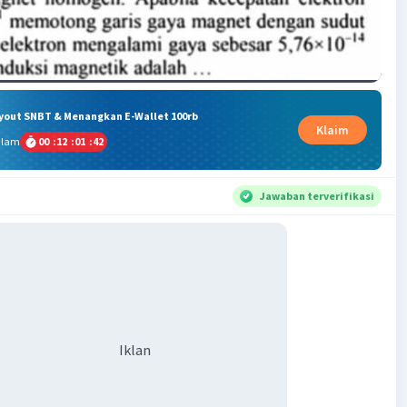
ryout SNBT & Menangkan E-Wallet 100rb
Klaim
alam
00
:
12
:
01
:
41
Jawaban terverifikasi
Iklan