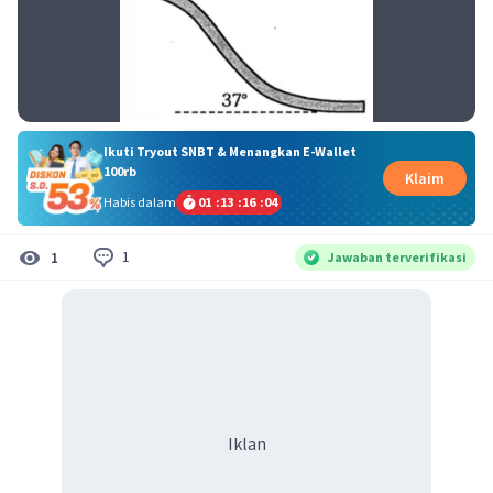
Ikuti Tryout SNBT & Menangkan E-Wallet
100rb
Klaim
Habis dalam
01
:
13
:
16
:
04
1
1
Jawaban terverifikasi
Iklan