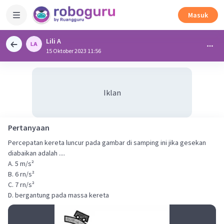
Masuk
Lili A
15 Oktober 2023 11:56
Iklan
Pertanyaan
Percepatan kereta luncur pada gambar di samping ini jika gesekan
diabaikan adalah ....
A. 5 m/s²
B. 6 rn/s²
C. 7 rn/s²
D. bergantung pada massa kereta