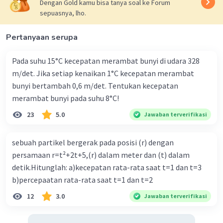
2
a = 6 m/s
.
Dengan Gold kamu bisa tanya soal ke Forum
sepuasnya, lho.
Oleh karena itu, jawaban yang benar adalah B.
Pertanyaan serupa
Pada suhu 15°C kecepatan merambat bunyi di udara 328
m/det. Jika setiap kenaikan 1°C kecepatan merambat
bunyi bertambah 0,6 m/det. Tentukan kecepatan
merambat bunyi pada suhu 8°C!
23
5.0
Jawaban terverifikasi
·
0.0
(
0
)
Balas
Beri Rating
sebuah partikel bergerak pada posisi (r) dengan
persamaan r=t²+2t+5,(r) dalam meter dan (t) dalam
detik.Hitunglah: a)kecepatan rata-rata saat t=1 dan t=3
b)percepaatan rata-rata saat t=1 dan t=2
12
3.0
Jawaban terverifikasi
Iklan