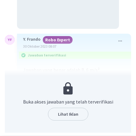
Y. Frando
Robo Expert
30 Oktober 2023 08:07
Jawaban terverifikasi
Jawaban yang benar adalah B. 6 m/s².
Diketahui:
Gesekan diabaikan
θ = 37°
Buka akses jawaban yang telah terverifikasi
Ditanya:
Lihat Iklan
a = ...?
Jawab: