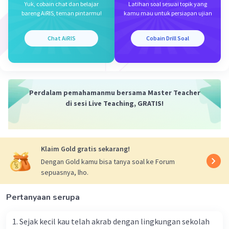
buku fiksi berisi cerita khayalan penulis / hasil imajinasi
Yuk, cobain chat dan belajar
Latihan soal sesuai topik yang
bareng AiRIS, teman pintarmu!
kamu mau untuk persiapan ujian
saja, sedangkan buku nonfiksi berisi cerita yang
berdasarkan fakta dalam suatu peristiwa.
Chat AiRIS
Cobain Drill Soal
·
0.0
(
0
)
Balas
Beri Rating
Perdalam pemahamanmu bersama Master Teacher
di sesi Live Teaching, GRATIS!
Klaim Gold gratis sekarang!
Dengan Gold kamu bisa tanya soal ke Forum
sepuasnya, lho.
Pertanyaan serupa
1. Sejak kecil kau telah akrab dengan lingkungan sekolah