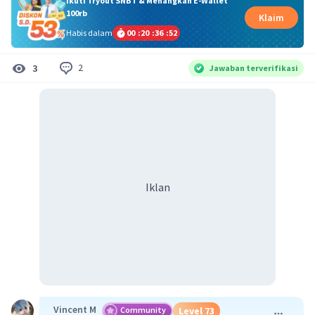
Ikuti Tryout SNBT & Menangkan E-Wallet
100rb
Klaim
Habis dalam
00
:
20
:
36
:
51
2
3
Jawaban terverifikasi
Iklan
Vincent M
Community
Level 73