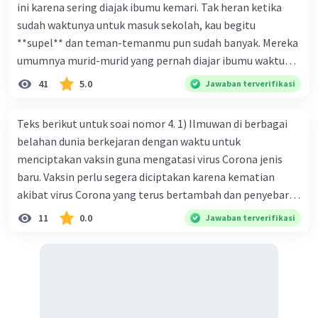
ini karena sering diajak ibumu kemari. Tak heran ketika
sudah waktunya untuk masuk sekolah, kau begitu
**supel** dan teman-temanmu pun sudah banyak. Mereka
umumnya murid-murid yang pernah diajar ibumu waktu
kelas satu. Sedangkan aku? Aku waktu itu baru saja pindah
41
5.0
Jawaban terverifikasi
ke kota kecil ini. Makna kata bercetak tebal dalam kutipan
cerpen tersebut adalah .... A. ramah C. santun B. sopan D.
Teks berikut untuk soai nomor 4. 1) Ilmuwan di berbagai
baik
belahan dunia berkejaran dengan waktu untuk
menciptakan vaksin guna mengatasi virus Corona jenis
baru. Vaksin perlu segera diciptakan karena kematian
akibat virus Corona yang terus bertambah dan penyebaran
virus yang kian meluas. 2) Pada Jum'at (7-2-2020), Komisi
11
0.0
Jawaban terverifikasi
Kesehatan Nasional Cina mencatat jumlah kematian
akibat virus Corona baru telah mencapai 636 kasus,
sedangkan jumlah warga yang terinfeksi menjadi 31.161
kasus. Kasus terbanyak terjadi di Hubei, Cina, tempat vi
kesehatan du niairus pertama muncul. Selain di Cina, virus