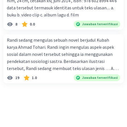
hlm, 24 cm, cetakan xiv, juni 2014 , isbn : 978 602 8994 44 6
corona yang menjadi masalah besar bagi kesehatan dunia
data tersebut termasuk identitas untuk teks ulasan.... a.
karena persebarannya sangat cepat. C. Masyarakat perlu
buku b. video clip c. album lagu d. film
mawas diri dan menjaga kesehatan dalam menghadapi
serangan virus corona yang mulai menyebar di Indonesia,
8
0.0
Jawaban terverifikasi
D. Virus corona menjadi masalah besar bagi kesehatan
manusia.
Randi sedang mengulas sebuah novel berjudul Kubah
karya Ahmad Tohari. Randi ingin mengulas aspek-aspek
sosial dalam novel tersebut sehingga ia menggunakan
pendekatan sosiologi sastra. Berdasarkan ilustrasi
tersebut, Randi sedang membuat teks ulasan jenis … A.
deskriptif B. objektif C. informatif D. kritis
19
1.0
Jawaban terverifikasi