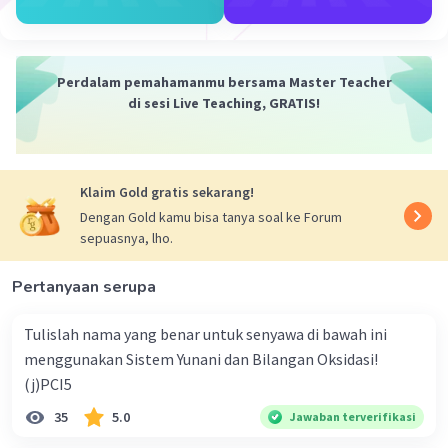
Perdalam pemahamanmu bersama Master Teacher
Iklan
di sesi Live Teaching, GRATIS!
Klaim Gold gratis sekarang!
Dengan Gold kamu bisa tanya soal ke Forum
sepuasnya, lho.
Pertanyaan serupa
Tulislah nama yang benar untuk senyawa di bawah ini
menggunakan Sistem Yunani dan Bilangan Oksidasi!
(j)PCI5
35
5.0
Jawaban terverifikasi