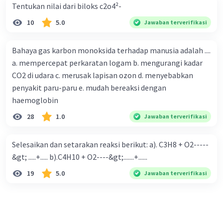
Tentukan nilai dari biloks c2o4²-
10
5.0
Jawaban terverifikasi
Bahaya gas karbon monoksida terhadap manusia adalah ....
a. mempercepat perkaratan logam b. mengurangi kadar
CO2 di udara c. merusak lapisan ozon d. menyebabkan
penyakit paru-paru e. mudah bereaksi dengan
haemoglobin
28
1.0
Jawaban terverifikasi
Selesaikan dan setarakan reaksi berikut: a). C3H8 + O2-----
&gt; .....+..... b).C4H10 + O2----&gt;.......+......
19
5.0
Jawaban terverifikasi