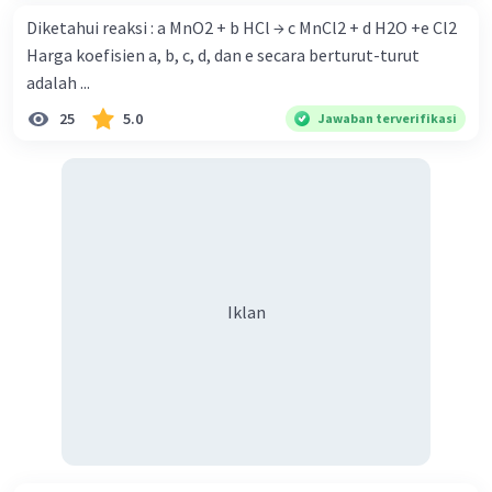
Diketahui reaksi : a MnO2 + b HCl → c MnCl2 + d H2O +e Cl2
Harga koefisien a, b, c, d, dan e secara berturut-turut
adalah ...
25
5.0
Jawaban terverifikasi
Iklan