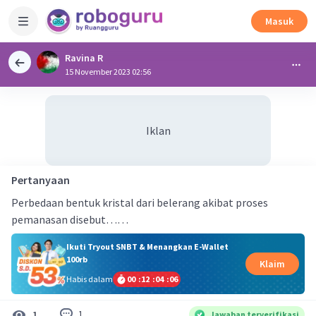
Masuk
Ravina R
15 November 2023 02:56
Iklan
Pertanyaan
Perbedaan bentuk kristal dari belerang akibat proses
pemanasan disebut……
Ikuti Tryout SNBT & Menangkan E-Wallet
100rb
Klaim
Habis dalam
00
:
12
:
04
:
05
1
1
Jawaban terverifikasi