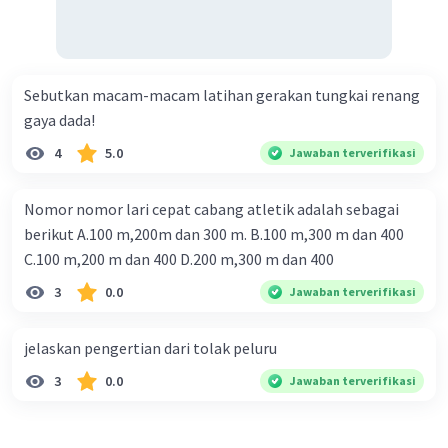
Forenanda P
Level 1
16 November 2023 08:47
D.Komposisi tubuh
Sebutkan macam-macam latihan gerakan tungkai renang
·
5.0
(
1
)
Balas
Beri Rating
Iklan
gaya dada!
4
5.0
Jawaban terverifikasi
Nomor nomor lari cepat cabang atletik adalah sebagai
berikut A.100 m,200m dan 300 m. B.100 m,300 m dan 400
C.100 m,200 m dan 400 D.200 m,300 m dan 400
3
0.0
Jawaban terverifikasi
jelaskan pengertian dari tolak peluru
3
0.0
Jawaban terverifikasi