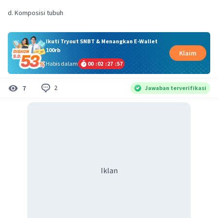
d. Komposisi tubuh
Ikuti Tryout SNBT & Menangkan E-Wallet
100rb
Klaim
Habis dalam
00
:
02
:
27
:
57
2
7
Jawaban terverifikasi
Iklan