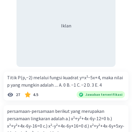
Iklan
Titik P(p,−2) melalui fungsi kuadrat y=x²−5x+4, maka nilai
p yang mungkin adalah .... A. 0 B. −1 C. −2 D. 3 E. 4
27
4.5
Jawaban terverifikasi
persamaan-persamaan berikut yang merupakan
persamaan lingkaran adalah a.) x²+y²+4x-6y-12=0 b.)
x²+y²+4x-6y-16=0 c.) x²-y²+4x-6y+16=0 d.) x²+y²+4x-6y+5xy-