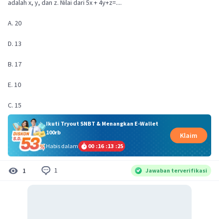
adalah x, y, dan z. Nilai dari 5x + 4y+z=....
A. 20
D. 13
B. 17
E. 10
C. 15
Ikuti Tryout SNBT & Menangkan E-Wallet
100rb
Klaim
Habis dalam
00
:
16
:
13
:
24
1
1
Jawaban terverifikasi