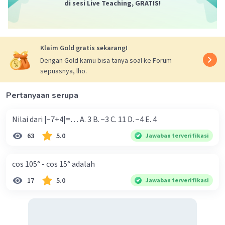
di sesi Live Teaching, GRATIS!
Klaim Gold gratis sekarang!
Dengan Gold kamu bisa tanya soal ke Forum
sepuasnya, lho.
Pertanyaan serupa
Nilai dari |−7+4|=… A. 3 B. −3 C. 11 D. −4 E. 4
63
5.0
Jawaban terverifikasi
cos 105° - cos 15° adalah
17
5.0
Jawaban terverifikasi