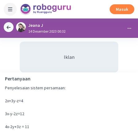
Masuk
Jeana J
14 Desember 2023 00:32
Iklan
Pertanyaan
Penyelesaian sistem persamaan:
2x+3y-z=4
3x-y-2z=12
4x-2y+3z = 11