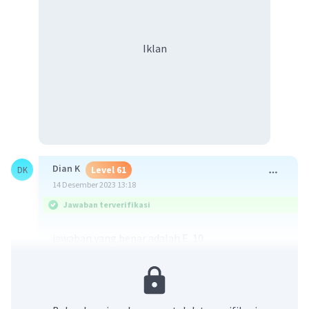
Iklan
Dian K
Level 61
DK
14 Desember 2023 13:18
Jawaban terverifikasi
jawaban yang benar adalah E. 10
untuk cara ada di gambar