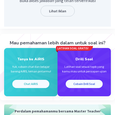
Buka akses jawaban yang telah terverifikasi
Lihat Iklan
·
4.5
(
2
)
Balas
Beri Rating
Mau pemahaman lebih dalam untuk soal ini?
LATIHAN SOAL GRATIS!
Tanya ke AiRIS
Drill Soal
Yuk, cobain chat dan belajar
Latihan soal sesuai topik yang
bareng AiRIS, teman pintarmu!
kamu mau untuk persiapan ujian
Iklan
Chat AiRIS
Cobain Drill Soal
Perdalam pemahamanmu bersama Master Teacher