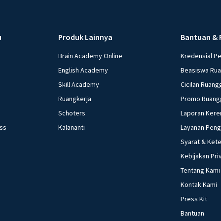
u
Produk Lainnya
Bantuan & 
Brain Academy Online
Kredensial P
English Academy
Beasiswa Ru
Skill Academy
Cicilan Ruang
Ruangkerja
Promo Ruang
Schoters
Laporan Kere
ess
Kalananti
Layanan Pen
Syarat & Ket
Kebijakan Pri
Tentang Kami
Kontak Kami
Press Kit
Bantuan