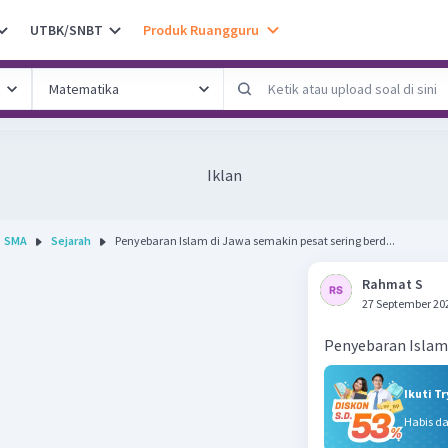
UTBK/SNBT
Produk Ruangguru
Iklan
SMA
Sejarah
Penyebaran Islam di Jawa semakin pesat sering berd...
Rahmat S
27 September 20
Penyebaran Islam d
Ikuti T
Habis d