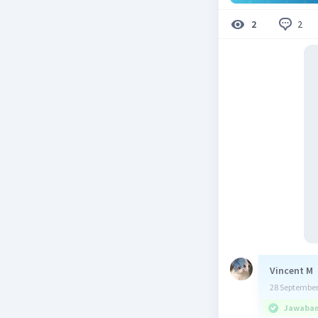
2
2
Vincent M
28 September
Jawaban 