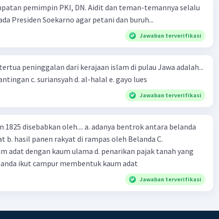
mpatan pemimpin PKI, DN. Aidit dan teman-temannya selalu
a Presiden Soekarno agar petani dan buruh...
Jawaban terverifikasi
tertua peninggalan dari kerajaan islam di pulau Jawa adalah...
a. tua palopo b. mantingan c. suriansyah d. al-halal e. gayo lues
Jawaban terverifikasi
n 1825 disebabkan oleh.... a. adanya bentrok antara belanda
 b. hasil panen rakyat di rampas oleh Belanda C.
m adat dengan kaum ulama d. penarikan pajak tanah yang
Belanda ikut campur membentuk kaum adat
Jawaban terverifikasi