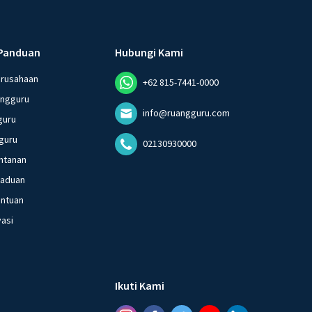
Panduan
Hubungi Kami
erusahaan
+62 815-7441-0000
angguru
info@ruangguru.com
guru
guru
02130930000
ntanan
gaduan
entuan
vasi
Ikuti Kami