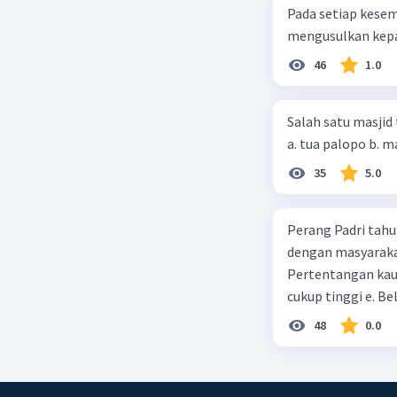
Pada setiap kese
mengusulkan kepad
46
1.0
Salah satu masjid 
35
5.0
Perang Padri tahu
dengan masyarakat
Pertentangan kau
cukup tinggi e. 
48
0.0