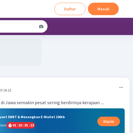
Daftar
Masuk
23 16:12
i Jawa semakin pesat sering berdirinya kerajaan ....
ryout SNBT & Menangkan E-Wallet 100rb
Klaim
alam
01
:
20
:
35
:
12