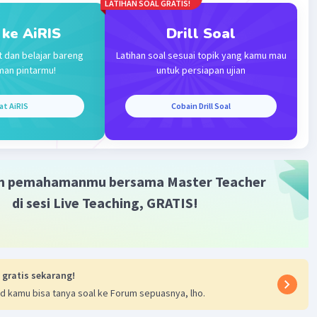
LATIHAN SOAL GRATIS!
 ke AiRIS
Drill Soal
t dan belajar bareng
Latihan soal sesuai topik yang kamu mau
man pintarmu!
untuk persiapan ujian
Iklan
at AiRIS
Cobain Drill Soal
m pemahamanmu bersama Master Teacher
di sesi Live Teaching, GRATIS!
 gratis sekarang!
d kamu bisa tanya soal ke Forum sepuasnya, lho.