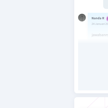
Nanda R
24 Januari 2
jawabanny
Penyebab 
kelainan 
pigmen ya
diproduksi
rambut. M
melanin b
gejala alb
yaitu pen
Beri R