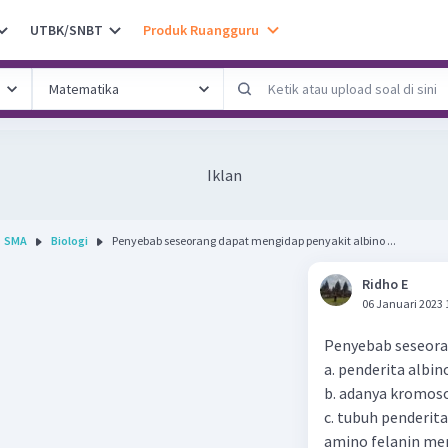
UTBK/SNBT
Produk Ruangguru
Iklan
SMA
Biologi
Penyebab seseorang dapat mengidap penyakit albino ...
Ridho E
06 Januari 2023 
Penyebab seseoran
a. penderita albi
b. adanya kromoso
c. tubuh penderi
amino felanin men