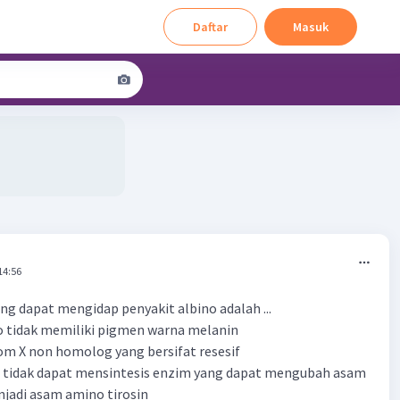
Daftar
Masuk
14:56
g dapat mengidap penyakit albino adalah ...
no tidak memiliki pigmen warna melanin
m X non homolog yang bersifat resesif
ta tidak dapat mensintesis enzim yang dapat mengubah asam
jadi asam amino tirosin