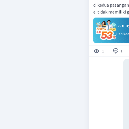
d. kedua pasangan
e. tidak memilik
Ikuti T
Habis d
1
1