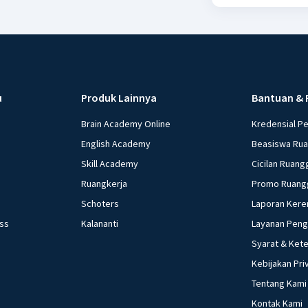
u
Produk Lainnya
Bantuan & 
Brain Academy Online
Kredensial P
English Academy
Beasiswa Ru
Skill Academy
Cicilan Ruang
Ruangkerja
Promo Ruang
Schoters
Laporan Kere
ess
Kalananti
Layanan Pen
Syarat & Ket
Kebijakan Pri
Tentang Kami
Kontak Kami