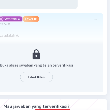
Community
Level 89
024 04:51
a adalah A.
seseorang dapat mengidap penyakit albino adalah
pada gen yang bertugas memproduksi melanin, yaitu
ng memberikan warna kulit, mata, dan rambut. Melanin
 oleh sel melanosit yang terdapat di mata, kulit, dan
Buka akses jawaban yang telah terverifikasi
utasi pada gen-gen tersebut menyebabkan produksi
erkurang atau bahkan tidak diproduksi, sehingga muncul
Lihat Iklan
inisme. Oleh karena itu, jawaban yang tepat adalah opsi a,
derita albino tidak memiliki pigmen warna melanin.
·
0.0
(
0
)
Balas
ating
Mau jawaban yang terverifikasi?