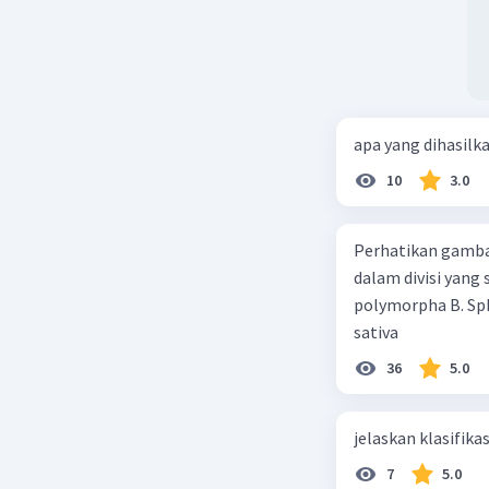
apa yang dihasilk
10
3.0
Perhatikan gamba
dalam divisi yang
polymorpha B. Sph
sativa
36
5.0
jelaskan klasifikas
7
5.0