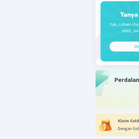
Tanya
Yuk, cobain cha
AiRIS, te
Ch
Perdala
Klaim Gold
Dengan Gol