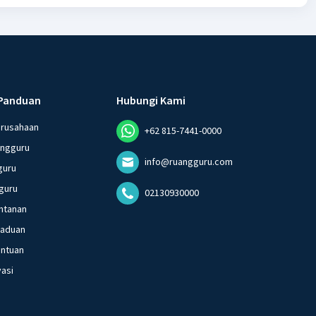
Panduan
Hubungi Kami
erusahaan
+62 815-7441-0000
angguru
info@ruangguru.com
guru
guru
02130930000
ntanan
gaduan
entuan
vasi