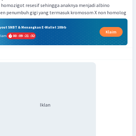
 homozigot resesif sehingga anaknya menjadi albino
i gen penumbuh gigi yang termasuk kromosom X non homolog
ryout SNBT & Menangkan E-Wallet 100rb
Klaim
alam
00
:
09
:
21
:
32
Iklan