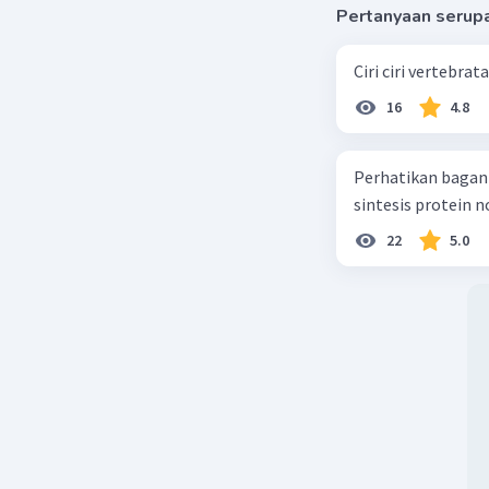
Pertanyaan serup
Ciri ciri vertebra
16
4.8
Perhatikan bagan sintesis protei
sintesis protein 
22
5.0