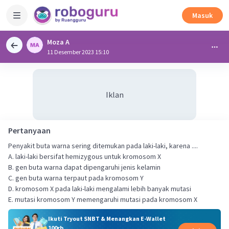
Masuk
Moza A
11 Desember 2023 15:10
Iklan
Pertanyaan
Penyakit buta warna sering ditemukan pada laki-laki, karena ....
A. laki-laki bersifat hemizygous untuk kromosom X
B. gen buta warna dapat dipengaruhi jenis kelamin
C. gen buta warna terpaut pada kromosom Y
D. kromosom X pada laki-laki mengalami lebih banyak mutasi
E. mutasi kromosom Y memengaruhi mutasi pada kromosom X
Ikuti Tryout SNBT & Menangkan E-Wallet
100rb