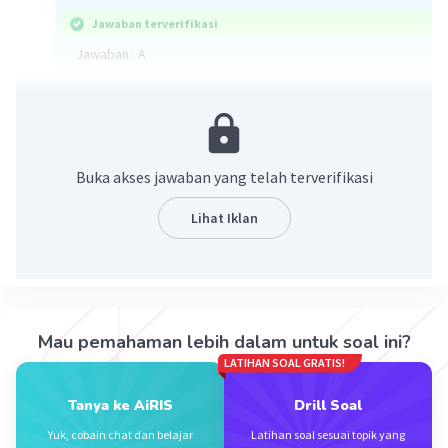
Jawaban terverifikasi
Jawaban : A
Gen buta warna (b) adalah salah satu gen resesif yang
terpaut pada kromosom kelamin X. Karena laki-laki
hanya memiliki satu kromosom kelamin X, maka
penyakit buta warna paling sering ditemukan pada laki-
Buka akses jawaban yang telah terverifikasi
laki dibandingkan pada perempuan.
Lihat Iklan
·
0.0
(
0
)
Balas
Beri Rating
Mau pemahaman lebih dalam untuk soal ini?
LATIHAN SOAL GRATIS!
Iklan
Tanya ke AiRIS
Drill Soal
Yuk, cobain chat dan belajar
Latihan soal sesuai topik yang