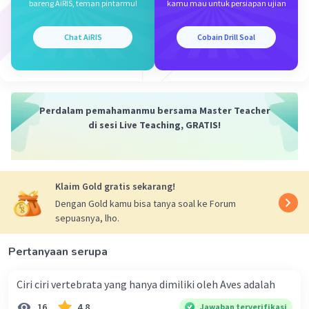
bareng AiRIS, teman pintarmu!
kamu mau untuk persiapan ujian
Chat AiRIS
Cobain Drill Soal
Perdalam pemahamanmu bersama Master Teacher
di sesi Live Teaching, GRATIS!
Klaim Gold gratis sekarang!
Dengan Gold kamu bisa tanya soal ke Forum
sepuasnya, lho.
Pertanyaan serupa
Ciri ciri vertebrata yang hanya dimiliki oleh Aves adalah
16
4.8
Jawaban terverifikasi