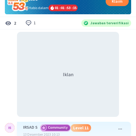
Klaim
Habis dalam
01
:
01
:
53
:
14
1
2
Jawaban terverifikasi
Iklan
IRSAD S
Community
Level 11
13 Desember 2023 10:13