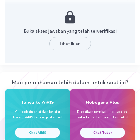
dalam keberagaman ekonomi. Hal ini karena
kerja keras dapat meningkatkan kualitas hidup
seseorang.
Buka akses jawaban yang telah terverifikasi
·
0.0
(
0
)
Balas
Beri Rating
Lihat Iklan
Grace H
Level 42
13 Desember 2023 14:38
menurut aku..jawabannya
Mau pemahaman lebih dalam untuk soal ini?
agar kita mau mencari usaha untuk memenuhi
Iklan
kebutuhan hidup kita..
ini pendapat saya .☺
Tanya ke AiRIS
Roboguru Plus
Yuk, cobain chat dan belajar
Dapatkan pembahasan soal
ga
·
0.0
(
0
)
Balas
Beri Rating
bareng AiRIS, teman pintarmu!
pake lama
, langsung dari Tutor!
Chat AiRIS
Chat Tutor