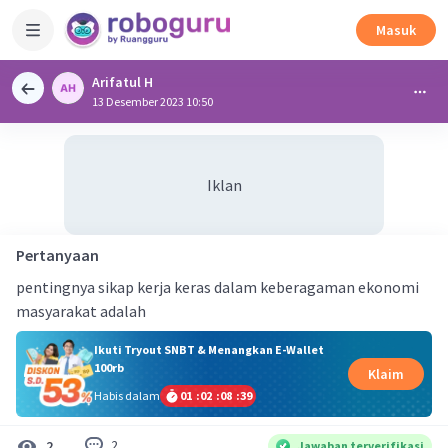
Masuk
Arifatul H
13 Desember 2023 10:50
Iklan
Pertanyaan
pentingnya sikap kerja keras dalam keberagaman ekonomi
masyarakat adalah
Ikuti Tryout SNBT & Menangkan E-Wallet
100rb
Klaim
Habis dalam
01
:
02
:
08
:
39
2
2
Jawaban terverifikasi