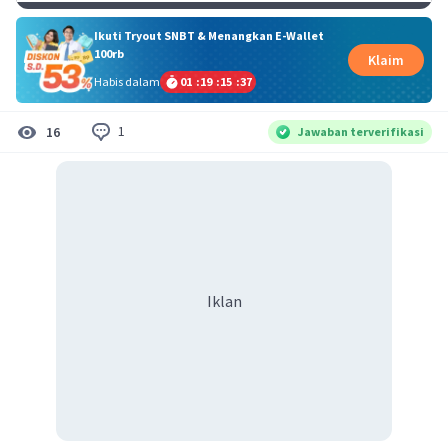
Ikuti Tryout SNBT & Menangkan E-Wallet
100rb
Klaim
Habis dalam
01
:
19
:
15
:
36
1
16
Jawaban terverifikasi
Iklan