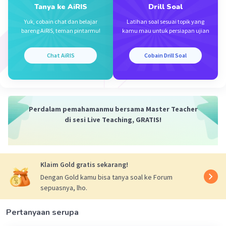
Tanya ke AiRIS
Drill Soal
·
0.0
(
0
)
Balas
Beri Rating
Yuk, cobain chat dan belajar
Latihan soal sesuai topik yang
bareng AiRIS, teman pintarmu!
kamu mau untuk persiapan ujian
Chat AiRIS
Cobain Drill Soal
Iklan
Perdalam pemahamanmu bersama Master Teacher
di sesi Live Teaching, GRATIS!
Klaim Gold gratis sekarang!
Dengan Gold kamu bisa tanya soal ke Forum
sepuasnya, lho.
Pertanyaan serupa