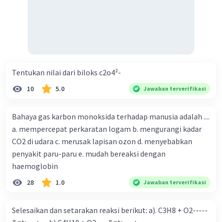
Tentukan nilai dari biloks c2o4²-
10
5.0
Jawaban terverifikasi
Bahaya gas karbon monoksida terhadap manusia adalah ....
a. mempercepat perkaratan logam b. mengurangi kadar
CO2 di udara c. merusak lapisan ozon d. menyebabkan
penyakit paru-paru e. mudah bereaksi dengan
haemoglobin
28
1.0
Jawaban terverifikasi
Selesaikan dan setarakan reaksi berikut: a). C3H8 + O2-----