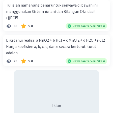
Tulislah nama yang benar untuk senyawa di bawah ini
menggunakan Sistem Yunani dan Bilangan Oksidasi!
(j)PCI5
35
5.0
Jawaban terverifikasi
Diketahui reaksi : a MnO2 + b HCl → c MnCl2 + d H2O +e Cl2
Harga koefisien a, b, c, d, dan e secara berturut-turut
adalah ...
25
5.0
Jawaban terverifikasi
Iklan