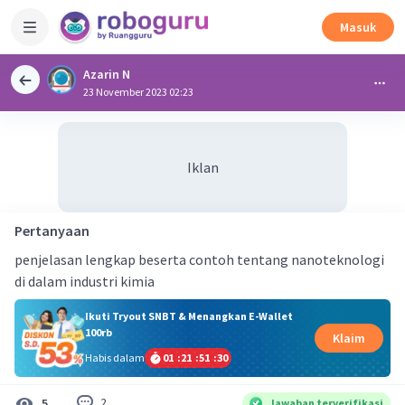
Masuk
Azarin N
23 November 2023 02:23
Iklan
Pertanyaan
penjelasan lengkap beserta contoh tentang nanoteknologi
di dalam industri kimia
Ikuti Tryout SNBT & Menangkan E-Wallet
100rb
Klaim
Habis dalam
01
:
21
:
51
:
30
2
5
Jawaban terverifikasi