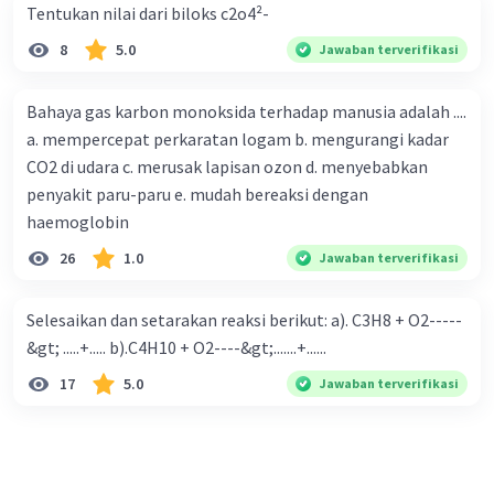
Tentukan nilai dari biloks c2o4²-
industri. Nanomaterial dapat berperan dalam
proses filtrasi dan detoksifikasi. Contoh:
8
5.0
Jawaban terverifikasi
penggunaan nanomaterial untuk menyerap
polutan dari air.
Bahaya gas karbon monoksida terhadap manusia adalah ....
a. mempercepat perkaratan logam b. mengurangi kadar
7. Nanoteknologi dalam Energi Terbarukan
CO2 di udara c. merusak lapisan ozon d. menyebabkan
Nanoteknologi digunakan dalam
penyakit paru-paru e. mudah bereaksi dengan
pengembangan sel surya, baterai, dan perangkat
haemoglobin
energi terbarukan lainnya. Nanomaterial dapat
meningkatkan konduktivitas dan efisiensi energi.
26
1.0
Jawaban terverifikasi
Contoh: penggunaan nanotube karbon dalam sel
surya.
Selesaikan dan setarakan reaksi berikut: a). C3H8 + O2-----
&gt; .....+..... b).C4H10 + O2----&gt;.......+......
8. Nanoteknologi dalam Obat-obatan
17
5.0
Jawaban terverifikasi
Dalam bidang farmasi, nanoteknologi digunakan
untuk pengembangan obat-obatan yang lebih
efektif dan terarah. Contoh: penggunaan
nanopartikel untuk pengiriman obat yang tepat