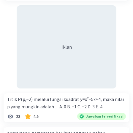
Iklan
Titik P(p,−2) melalui fungsi kuadrat y=x²−5x+4, maka nilai
p yang mungkin adalah .... A. 0 B. −1 C. −2 D. 3 E. 4
23
4.5
Jawaban terverifikasi