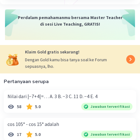
·
0.0
(
0
)
Balas
Beri Rating
Perdalam pemahamanmu bersama Master Teacher
di sesi Live Teaching, GRATIS!
Klaim Gold gratis sekarang!
Dengan Gold kamu bisa tanya soal ke Forum
Iklan
sepuasnya, lho.
Pertanyaan serupa
Nilai dari |−7+4|=… A. 3 B. −3 C. 11 D. −4 E. 4
58
5.0
Jawaban terverifikasi
cos 105° - cos 15° adalah
17
5.0
Jawaban terverifikasi