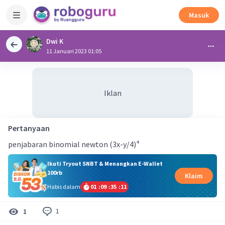
Masuk
Dwi K
11 Januari 2023 01:05
Iklan
Pertanyaan
penjabaran binomial newton (3x-y/4)⁴
Ikuti Tryout SNBT & Menangkan E-Wallet
100rb
Klaim
Habis dalam
01
:
09
:
35
:
10
1
1