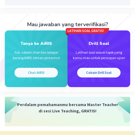
dengan waktu atau kondisi tertentu.
·
0.0
(
0
)
Balas
Beri Rating
Mau jawaban yang terverifikasi?
LATIHAN SOAL GRATIS!
Tanya ke AiRIS
Drill Soal
Yuk, cobain chat dan belajar
Latihan soal sesuai topik yang
bareng AiRIS, teman pintarmu!
kamu mau untuk persiapan ujian
Iklan
Chat AiRIS
Cobain Drill Soal
Perdalam pemahamanmu bersama Master Teacher
di sesi Live Teaching, GRATIS!