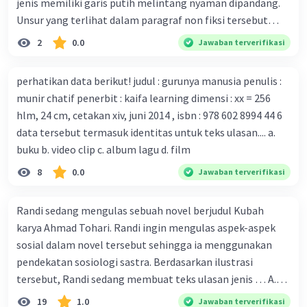
jenis memiliki garis putih melintang nyaman dipandang.
mengembangkan virus Corona versi laboratorium dari
Unsur yang terlihat dalam paragraf non fiksi tersebut
tubuh pasien yang terinfeksi untuk uji coba. Tanggapan
adalah... A. cara menyajikan isi buku B. bahasa yang
2
0.0
Jawaban terverifikasi
yang sesuai dengan berita tersebut adalah ... A.
digunakan C. tokoh dan penokohan D. penyajian alur cerita
Pemerintah Australia telah tanggap menghadapi
perhatikan data berikut! judul : gurunya manusia penulis :
serangan virus Corona dengan menemukan vaksin virus
munir chatif penerbit : kaifa learning dimensi : xx = 256
tersebut. B. Para ilmuan perlu segera mempelajari virus
hlm, 24 cm, cetakan xiv, juni 2014 , isbn : 978 602 8994 44 6
corona yang menjadi masalah besar bagi kesehatan dunia
data tersebut termasuk identitas untuk teks ulasan.... a.
karena persebarannya sangat cepat. C. Masyarakat perlu
buku b. video clip c. album lagu d. film
mawas diri dan menjaga kesehatan dalam menghadapi
serangan virus corona yang mulai menyebar di Indonesia,
8
0.0
Jawaban terverifikasi
D. Virus corona menjadi masalah besar bagi kesehatan
manusia.
Randi sedang mengulas sebuah novel berjudul Kubah
karya Ahmad Tohari. Randi ingin mengulas aspek-aspek
sosial dalam novel tersebut sehingga ia menggunakan
pendekatan sosiologi sastra. Berdasarkan ilustrasi
tersebut, Randi sedang membuat teks ulasan jenis … A.
deskriptif B. objektif C. informatif D. kritis
19
1.0
Jawaban terverifikasi