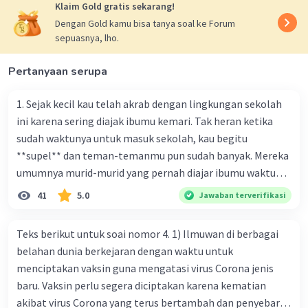
Klaim Gold gratis sekarang!
Dengan Gold kamu bisa tanya soal ke Forum
sepuasnya, lho.
Pertanyaan serupa
1. Sejak kecil kau telah akrab dengan lingkungan sekolah
ini karena sering diajak ibumu kemari. Tak heran ketika
sudah waktunya untuk masuk sekolah, kau begitu
**supel** dan teman-temanmu pun sudah banyak. Mereka
umumnya murid-murid yang pernah diajar ibumu waktu
kelas satu. Sedangkan aku? Aku waktu itu baru saja pindah
41
5.0
Jawaban terverifikasi
ke kota kecil ini. Makna kata bercetak tebal dalam kutipan
cerpen tersebut adalah .... A. ramah C. santun B. sopan D.
Teks berikut untuk soai nomor 4. 1) Ilmuwan di berbagai
baik
belahan dunia berkejaran dengan waktu untuk
menciptakan vaksin guna mengatasi virus Corona jenis
baru. Vaksin perlu segera diciptakan karena kematian
akibat virus Corona yang terus bertambah dan penyebaran