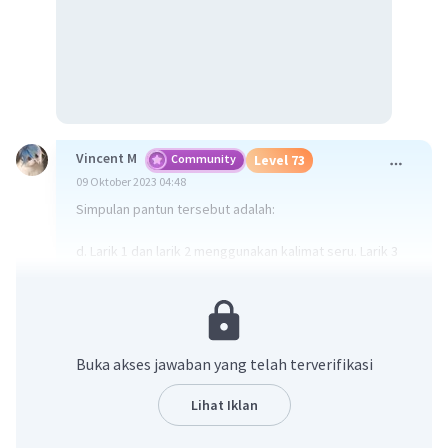
Vincent M
Community
Level 73
09 Oktober 2023 04:48
Simpulan pantun tersebut adalah:
d. Larik 1 dan larik 2 menggunakan kalimat seru. Larik 3
dan 4 merupakan kalimat saran dengan pola hubungan
waktu.
Dalam pantun tersebut, larik pertama dan kedua
merupakan kalimat seru yang mengungkapkan suatu
Buka akses jawaban yang telah terverifikasi
pernyataan atau fakta (penghasil batik di Yogyakarta,
penghasil ulos Sumatera Utara). Larik ketiga dan
Lihat Iklan
keempat memberikan saran atau nasihat (Hendaklah
mau sedikit sengsara) dengan menghubungkannya