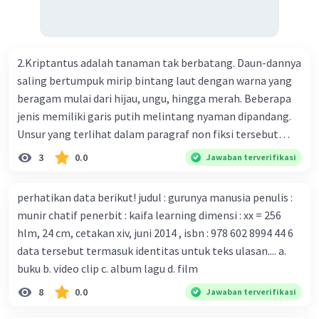
Perkembangan terbaru adalah mereka menciptakan peta
genetik virus. 4) Ilmuwan dari Australia, Kanada, hingga
Prancis ikut menciptakan berbagai jenis inokulasi
bersama sejumlah perusahaan biotek dan vaksin.
2.Kriptantus adalah tanaman tak berbatang. Daun-dannya
Beberapa waktu lalu, Kepala Laboratorium Identifikasi
saling bertumpuk mirip bintang laut dengan warna yang
Virus dari Institut Peter Doherty untuk Infeksi dan
beragam mulai dari hijau, ungu, hingga merah. Beberapa
kekebalan, Melbourne, Julian Druce, menyatakan mereka
jenis memiliki garis putih melintang nyaman dipandang.
mengembangkan virus Corona versi laboratorium dari
Unsur yang terlihat dalam paragraf non fiksi tersebut
tubuh pasien yang terinfeksi untuk uji coba. Tanggapan
adalah... A. cara menyajikan isi buku B. bahasa yang
3
0.0
Jawaban terverifikasi
yang sesuai dengan berita tersebut adalah ... A.
digunakan C. tokoh dan penokohan D. penyajian alur cerita
Pemerintah Australia telah tanggap menghadapi
perhatikan data berikut! judul : gurunya manusia penulis :
serangan virus Corona dengan menemukan vaksin virus
munir chatif penerbit : kaifa learning dimensi : xx = 256
tersebut. B. Para ilmuan perlu segera mempelajari virus
hlm, 24 cm, cetakan xiv, juni 2014 , isbn : 978 602 8994 44 6
corona yang menjadi masalah besar bagi kesehatan dunia
data tersebut termasuk identitas untuk teks ulasan.... a.
karena persebarannya sangat cepat. C. Masyarakat perlu
buku b. video clip c. album lagu d. film
mawas diri dan menjaga kesehatan dalam menghadapi
serangan virus corona yang mulai menyebar di Indonesia,
8
0.0
Jawaban terverifikasi
D. Virus corona menjadi masalah besar bagi kesehatan