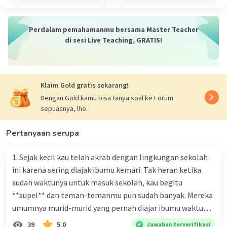
Perdalam pemahamanmu bersama Master Teacher
di sesi Live Teaching, GRATIS!
Klaim Gold gratis sekarang!
Dengan Gold kamu bisa tanya soal ke Forum
sepuasnya, lho.
Pertanyaan serupa
1. Sejak kecil kau telah akrab dengan lingkungan sekolah
ini karena sering diajak ibumu kemari. Tak heran ketika
sudah waktunya untuk masuk sekolah, kau begitu
**supel** dan teman-temanmu pun sudah banyak. Mereka
umumnya murid-murid yang pernah diajar ibumu waktu
kelas satu. Sedangkan aku? Aku waktu itu baru saja pindah
39
5.0
Jawaban terverifikasi