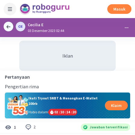
Masuk
Cecilia E
03 Desember 2023 02:44
Iklan
Pertanyaan
Pengertian rima
Ikuti Tryout SNBT & Menangkan E-Wallet
100rb
Klaim
Habis dalam
02
:
10
:
14
:
20
2
1
Jawaban terverifikasi