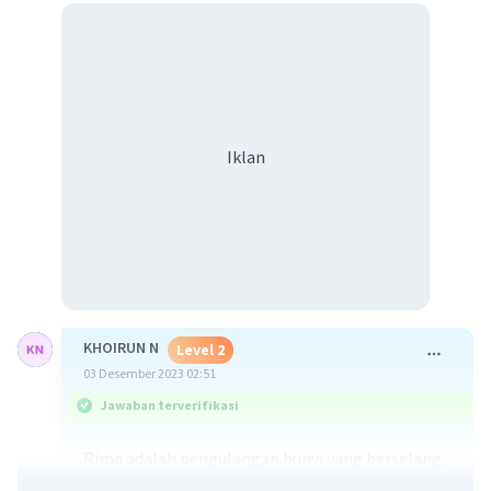
Iklan
KHOIRUN N
Level 2
03 Desember 2023 02:51
Jawaban terverifikasi
Rima adalah pengulangan bunyi yang berselang,
baik di dalam larik sajak maupun pada akhir larik