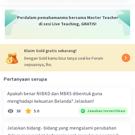
·
5.0
(
1
)
Balas
Beri Rating
Perdalam pemahamanmu bersama Master Teacher
di sesi Live Teaching, GRATIS!
Klaim Gold gratis sekarang!
Iklan
Dengan Gold kamu bisa tanya soal ke Forum
sepuasnya, lho.
Pertanyaan serupa
Apakah benar NIBKD dan MBKS dibentuk guna
menghadapi kekuatan Belanda? Jelaskan!
38
5.0
Jawaban terverifikasi
Jelaskan bidang- bidang yang mengalami perubahan