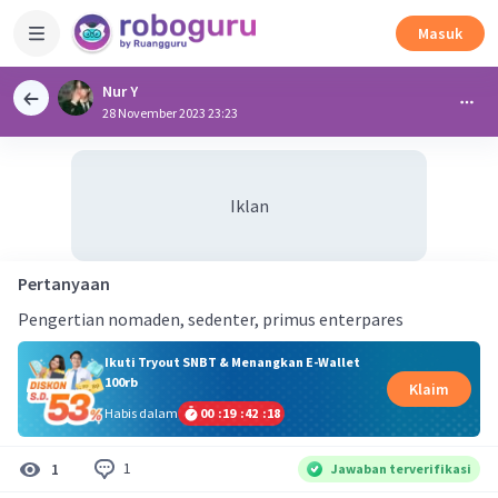
Masuk
Nur Y
28 November 2023 23:23
Iklan
Pertanyaan
Pengertian nomaden, sedenter, primus enterpares
Ikuti Tryout SNBT & Menangkan E-Wallet
100rb
Klaim
Habis dalam
00
:
19
:
42
:
18
1
1
Jawaban terverifikasi