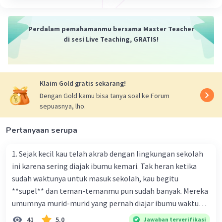
Perdalam pemahamanmu bersama Master Teacher
di sesi Live Teaching, GRATIS!
Klaim Gold gratis sekarang!
Dengan Gold kamu bisa tanya soal ke Forum
sepuasnya, lho.
Pertanyaan serupa
1. Sejak kecil kau telah akrab dengan lingkungan sekolah
ini karena sering diajak ibumu kemari. Tak heran ketika
sudah waktunya untuk masuk sekolah, kau begitu
**supel** dan teman-temanmu pun sudah banyak. Mereka
umumnya murid-murid yang pernah diajar ibumu waktu
kelas satu. Sedangkan aku? Aku waktu itu baru saja pindah
41
5.0
Jawaban terverifikasi