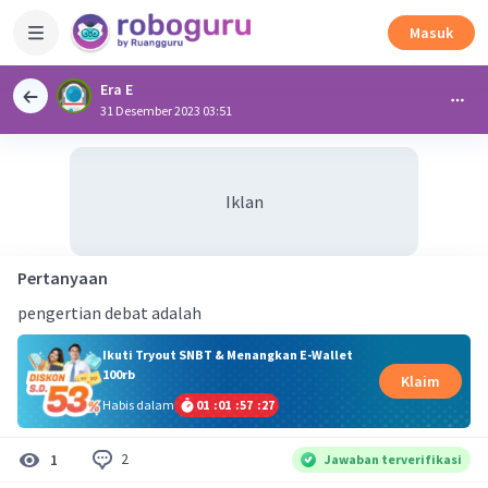
Masuk
Era E
31 Desember 2023 03:51
Iklan
Pertanyaan
pengertian debat adalah
Ikuti Tryout SNBT & Menangkan E-Wallet
100rb
Klaim
Habis dalam
01
:
01
:
57
:
27
2
1
Jawaban terverifikasi