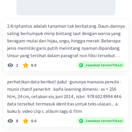
Perkembangan terbaru adalah mereka menciptakan peta
genetik virus. 4) Ilmuwan dari Australia, Kanada, hingga
Prancis ikut menciptakan berbagai jenis inokulasi
bersama sejumlah perusahaan biotek dan vaksin.
2.Kriptantus adalah tanaman tak berbatang. Daun-dannya
Beberapa waktu lalu, Kepala Laboratorium Identifikasi
saling bertumpuk mirip bintang laut dengan warna yang
Virus dari Institut Peter Doherty untuk Infeksi dan
beragam mulai dari hijau, ungu, hingga merah. Beberapa
kekebalan, Melbourne, Julian Druce, menyatakan mereka
jenis memiliki garis putih melintang nyaman dipandang.
mengembangkan virus Corona versi laboratorium dari
Unsur yang terlihat dalam paragraf non fiksi tersebut
tubuh pasien yang terinfeksi untuk uji coba. Tanggapan
adalah... A. cara menyajikan isi buku B. bahasa yang
2
0.0
Jawaban terverifikasi
yang sesuai dengan berita tersebut adalah ... A.
digunakan C. tokoh dan penokohan D. penyajian alur cerita
Pemerintah Australia telah tanggap menghadapi
perhatikan data berikut! judul : gurunya manusia penulis :
serangan virus Corona dengan menemukan vaksin virus
munir chatif penerbit : kaifa learning dimensi : xx = 256
tersebut. B. Para ilmuan perlu segera mempelajari virus
hlm, 24 cm, cetakan xiv, juni 2014 , isbn : 978 602 8994 44 6
corona yang menjadi masalah besar bagi kesehatan dunia
data tersebut termasuk identitas untuk teks ulasan.... a.
karena persebarannya sangat cepat. C. Masyarakat perlu
buku b. video clip c. album lagu d. film
mawas diri dan menjaga kesehatan dalam menghadapi
serangan virus corona yang mulai menyebar di Indonesia,
8
0.0
Jawaban terverifikasi
D. Virus corona menjadi masalah besar bagi kesehatan