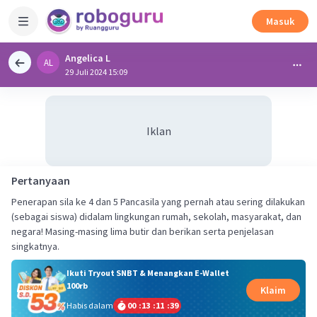
Masuk
Angelica L
AL
29 Juli 2024 15:09
Iklan
Pertanyaan
Penerapan sila ke 4 dan 5 Pancasila yang pernah atau sering dilakukan
(sebagai siswa) didalam lingkungan rumah, sekolah, masyarakat, dan
negara! Masing-masing lima butir dan berikan serta penjelasan
singkatnya.
Ikuti Tryout SNBT & Menangkan E-Wallet
100rb
Klaim
Habis dalam
00
:
13
:
11
:
38