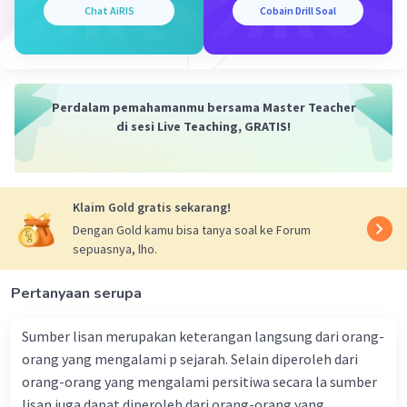
3. **Menghargai Pendapat Anggota Keluarga:**
Chat AiRIS
Cobain Drill Soal
- **Penjelasan:** Menghargai dan
mempertimbangkan pendapat semua anggota
keluarga dalam berbagai masalah menunjukkan
sikap terbuka dan menghormati proses
Perdalam pemahamanmu bersama Master Teacher
musyawarah.
di sesi Live Teaching, GRATIS!
4. **Pembagian Tugas Rumah:**
- **Penjelasan:** Penjadwalan dan pembagian
tugas rumah secara adil dengan diskusi keluarga
Klaim Gold gratis sekarang!
mencerminkan keputusan bersama dan prinsip
musyawarah.
Dengan Gold kamu bisa tanya soal ke Forum
sepuasnya, lho.
5. **Pemecahan Masalah Secara Bersama:**
- **Penjelasan:** Ketika ada konflik atau
Pertanyaan serupa
masalah dalam keluarga, menyelesaikannya
melalui diskusi dan kompromi mencerminkan
Sumber lisan merupakan keterangan langsung dari orang-
prinsip kebijaksanaan dan perwakilan.
orang yang mengalami p sejarah. Selain diperoleh dari
**Dalam Lingkungan Sekolah:**
orang-orang yang mengalami persitiwa secara la sumber
1. **Rapat OSIS:**
lisan juga dapat diperoleh dari orang-orang yang
- **Penjelasan:** Anggota OSIS mengadakan