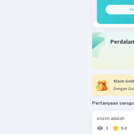
bagian
Ch
Kelem
melakuk
Kegeli
dikend
Halusi
Perdala
Paralis
Klaim Gold
Penyebab
Dengan Gol
Hidrofobia
ditularkan
Pertanyaan serup
kucing, ke
tubuh mel
melalui si
enzim adalah
Pentingn
3
5.0
Jika Anda