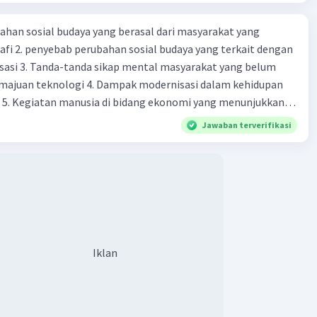
nanganan dini sangat penting untuk meningkatkan
esembuhan. Vaksinasi rabies dan pemberian imunoglobulin
ahan sosial budaya yang berasal dari masyarakat yang
ngobatan yang umum diberikan pada kasus rabies.
fi 2. penyebab perubahan sosial budaya yang terkait dengan
han
sasi 3. Tanda-tanda sikap mental masyarakat yang belum
aik untuk mencegah infeksi rabies adalah dengan:
majuan teknologi 4. Dampak modernisasi dalam kehidupan
t 5. Kegiatan manusia di bidang ekonomi yang menunjukkan
sinasi hewan peliharaan:
Vaksinasi rutin dapat
 modernisasi 6. Contoh pengaruh modernisasi di bidang ilmu
Jawaban terverifikasi
ungi hewan peliharaan Anda dari virus rabies.
endidikan terhadap pola pikir masyarakat 7. Konsep
ndari kontak dengan hewan liar:
Jangan menyentuh
modernisasi di masyarakat seringkali mengalami kesalahan
emberi makan hewan liar yang tidak dikenal.
atunya kesalahan tersebut menganggap jika menjadi modern
a kebersihan luka gigitan:
Jika Anda digigit hewan,
 8. arti dari globalisasi 9. Bentuk kearifan lokal di wilayah
cuci luka dengan sabun dan air mengalir, lalu segera
eran dalam pengelolaan SDA dan dukungan dalam bentuk
e fasilitas kesehatan terdekat.
rat menjaga tradisi kearifan lokal di Nusantara 11. Ciri uang
Syarat melakukan kegiatan barter 13. Arti dari durability yang
Iklan
sebuah benda bisa dikatakan sebagai uang 14. maksud token
 intrinsik 15. maksud dengan satuan hitung dalam fungsi
lan
ang 17. peranan dan maksud didirikan lembaga keuangan non-
a adalah gejala yang sangat serius dan dapat mengancam
k 18. maksud dengan kegiatan menghimpun dana yang