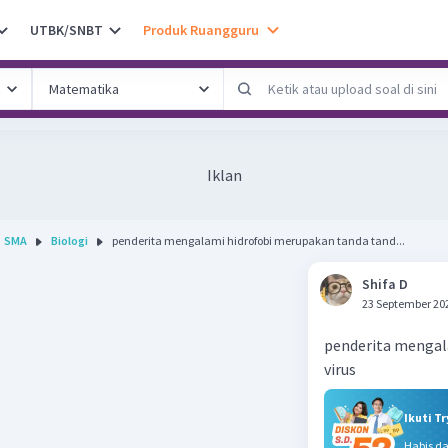
UTBK/SNBT
Produk Ruangguru
Iklan
SMA
Biologi
penderita mengalami hidrofobi merupakan tanda tand...
Shifa D
23 September 20
penderita mengal
virus
Ikuti T
Habis d