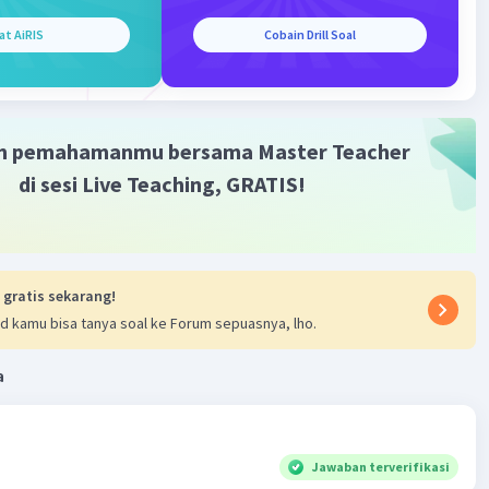
 belakang.
at AiRIS
Cobain Drill Soal
ahan otot:
Penderita akan merasa lemas dan kesulitan
an aktivitas fisik.
sahan:
Perasaan gelisah yang berlebihan dan sulit
alikan.
nasi:
Melihat atau mendengar hal-hal yang tidak nyata.
m pemahamanmu bersama Master Teacher
is:
Kelumpuhan sebagian atau seluruh tubuh.
di sesi Live Teaching, GRATIS!
 gratis sekarang!
 Hidrofobia
d kamu bisa tanya soal ke Forum sepuasnya, lho.
 disebabkan oleh infeksi virus rabies. Virus ini biasanya
 melalui gigitan hewan yang terinfeksi, seperti anjing,
a
lelawar, atau hewan liar lainnya. Virus rabies akan masuk ke
alui luka gigitan dan kemudian menyebar ke seluruh tubuh
stem saraf.
ya Penanganan Dini
Jawaban terverifikasi
 mengalami gejala-gejala rabies, segera cari pertolongan