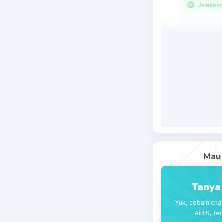
Jawaban 
Hidrofobi
Hidrofobi
virus rabi
air dan "
mengalami
melihat a
panik.
Mengapa 
Virus rab
virus men
mengontro
Mau 
Kerusakan
virus rab
Tanya
Demam
Yuk, cobain cha
signifi
AiRIS, te
Sakit 