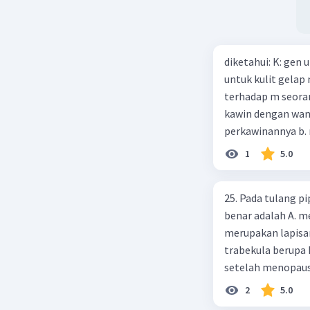
nyawa. Ji
dilakukan perbank
rabies, s
kegiatan lembaga
terbaik un
yang memiliki keg
diketahui: K: gen
Lembaga keuangan
untuk kulit gelap
dengan memperha
Moga mem
terhadap m seoran
keuangan non bank
kawin dengan wani
masyarakat ekono
perkawinannya b. r
Beri R
menghasilkan 12 
1
5.0
25. Pada tulang pi
benar adalah A. m
merupakan lapisan
trabekula berupa 
setelah menopaus
karbonat
2
5.0