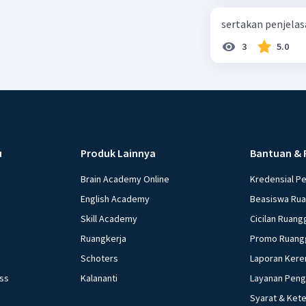
sertakan penjelas
3
5.0
u
Produk Lainnya
Bantuan & 
Brain Academy Online
Kredensial P
English Academy
Beasiswa Ru
Skill Academy
Cicilan Ruang
Ruangkerja
Promo Ruang
Schoters
Laporan Kere
ess
Kalananti
Layanan Pen
Syarat & Ket