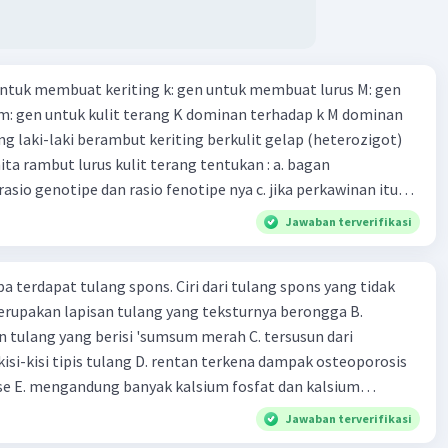
ka Anda atau orang di sekitar Anda mengalami gejala-gejala
an 19. tugas Bank Indonesia 20. tugas Bank Umum 21.
egera cari pertolongan medis. Pencegahan adalah cara
 keuangan non-Bank 22. kelembagaan keuangan non-bank
tuk melindungi diri dari infeksi rabies.
iatan yang dilakukan dengan operasi simpan pinjam 23.
 untuk membuat keriting k: gen untuk membuat lurus M: gen
 non bank yang memiliki fungsi sebagai penggerak investasi
 m: gen untuk kulit terang K dominan terhadap k M dominan
tikan dan memasukan surat berharga 24. Nama lembaga
bantu kamu ya Shifa^^
g laki-laki berambut keriting berkulit gelap (heterozigot)
 yang bertugas mengatasi para rensumen 25. Ciri" dari
ta rambut lurus kulit terang tentukan : a. bagan
mi abad ke 21
asio genotipe dan rasio fenotipe nya c. jika perkawinan itu
·
0.0
(
0
)
Balas
ating
anak. tentukan fenotipe keturunannya dengan prosentase
Jawaban terverifikasi
pa terdapat tulang spons. Ciri dari tulang spons yang tidak
erupakan lapisan tulang yang teksturnya berongga B.
 tulang yang berisi 'sumsum merah C. tersusun dari
Iklan
kisi-kisi tipis tulang D. rentan terkena dampak osteoporosis
e E. mengandung banyak kalsium fosfat dan kalsium
Jawaban terverifikasi