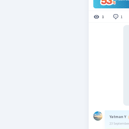
1
1
Yatman Y
23 September