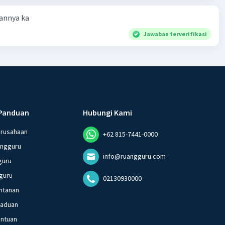
annya ka
Jawaban terverifikasi
Panduan
Hubungi Kami
erusahaan
+62 815-7441-0000
angguru
info@ruangguru.com
guru
guru
02130930000
ntanan
gaduan
entuan