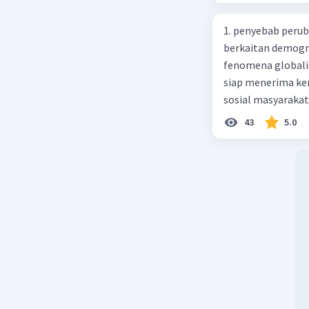
medis. Pe
peluang k
1. penyebab perub
adalah pe
berkaitan demogra
Pencega
fenomena globali
Cara terb
siap menerima ke
sosial masyaraka
Memvak
perubahan ke arah
43
5.0
melind
pengetahuan dan p
Menghi
mengenai proses 
atau m
pahaman, salah s
Menjag
adalah mengikuti...
segera 
Madura yang berp
pergi k
kebudayaan 10. Sya
kartal, giral 12. 
merupakan syarat 
money dalam nilai
Kesimpu
uang 16. fungsi u
Hidrofobi
Bank / bukan ban