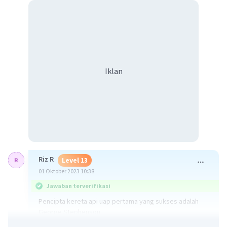
Iklan
Riz R
Level 13
01 Oktober 2023 10:38
Jawaban terverifikasi
Pencipta kereta api uap pertama yang sukses adalah
George Stephenson.
George Stephenson adalah seorang insinyur Inggris