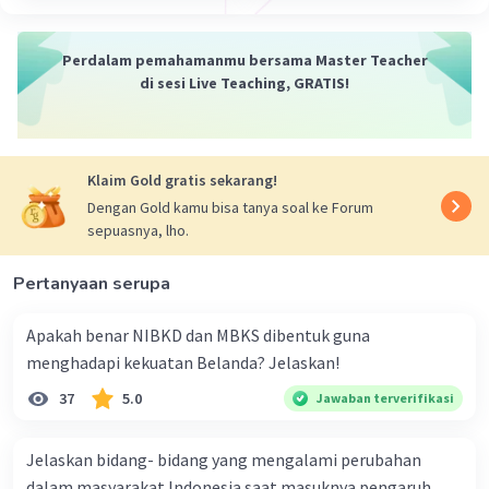
Perdalam pemahamanmu bersama Master Teacher
di sesi Live Teaching, GRATIS!
Klaim Gold gratis sekarang!
Dengan Gold kamu bisa tanya soal ke Forum
sepuasnya, lho.
Pertanyaan serupa
Apakah benar NIBKD dan MBKS dibentuk guna
menghadapi kekuatan Belanda? Jelaskan!
37
5.0
Jawaban terverifikasi
Jelaskan bidang- bidang yang mengalami perubahan
dalam masyarakat Indonesia saat masuknya pengaruh