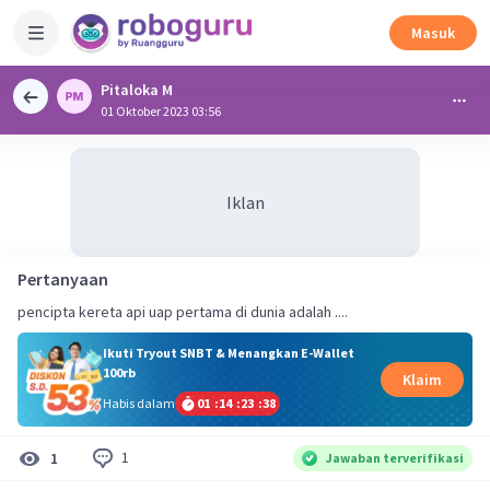
Masuk
Pitaloka M
01 Oktober 2023 03:56
Iklan
Pertanyaan
pencipta kereta api uap pertama di dunia adalah ....
Ikuti Tryout SNBT & Menangkan E-Wallet
100rb
Klaim
Habis dalam
01
:
14
:
23
:
38
1
1
Jawaban terverifikasi