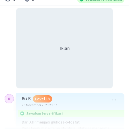
Iklan
Riz R
Level 13
20 November 2023 23:57
Jawaban terverifikasi
Dari ATP menjadi glukosa-6-fosfat.
Pada langkah pertama glikolisis, glukosa menerima