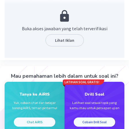
fosfat dari ATP dan diubah menjadi glukosa-6-fosfat.
Proses ini membutuhkan energi (ATP) dan memasukkan
glukosa ke dalam jalur glikolitik untuk menghasilkan
energi lebih lanjut.
Buka akses jawaban yang telah terverifikasi
·
5.0
(
1
)
Balas
Beri Rating
Lihat Iklan
Mau pemahaman lebih dalam untuk soal ini?
LATIHAN SOAL GRATIS!
Iklan
Tanya ke AiRIS
Drill Soal
Yuk, cobain chat dan belajar
Latihan soal sesuai topik yang
bareng AiRIS, teman pintarmu!
kamu mau untuk persiapan ujian
Chat AiRIS
Cobain Drill Soal