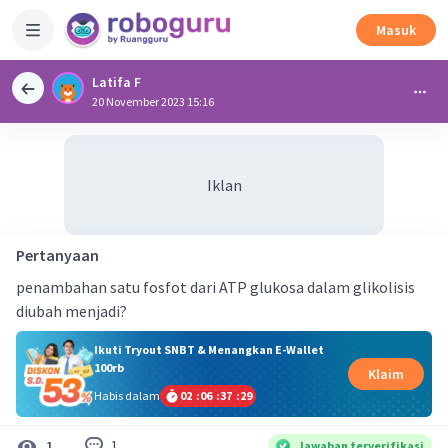
Masuk
Latifa F
20 November 2023 15:16
Iklan
Pertanyaan
penambahan satu fosfot dari ATP glukosa dalam glikolisis
diubah menjadi?
Ikuti Tryout SNBT & Menangkan E-Wallet
100rb
Klaim
Habis dalam
02
:
06
:
37
:
29
1
1
Jawaban terverifikasi