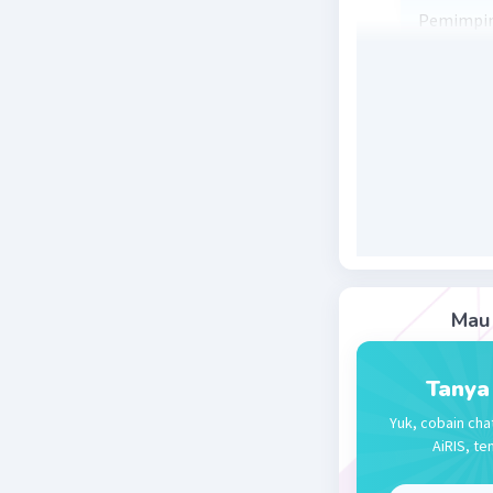
Pemimpin 
Jawa Timu
mencoba m
gagal. Na
kepada pe
ini terjad
pasca-kem
dan bera
dipimpin 
Beri R
Mau 
Tanya
Yuk, cobain cha
AiRIS, te