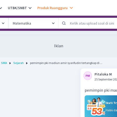
UTBK/SNBT
Produk Ruangguru
Iklan
SMA
Sejarah
pemimpin pki madiun amir syarifudin tertangkap di ...
Pitaloka M
25 September 20
pemimpin pki madi
Ikuti T
Habis d