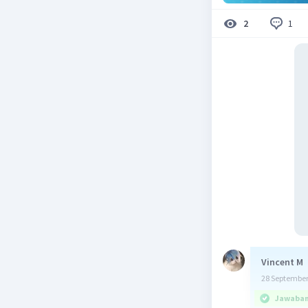
1
2
Vincent M
28 September
Jawaban 