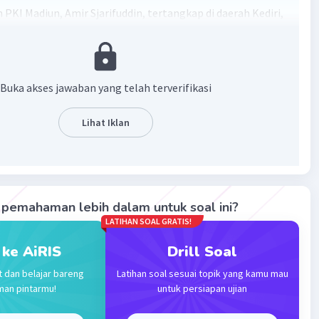
PKI Madiun, Amir Sjarifuddin, tertangkap di daerah Kediri,
r. Pada saat itu, Amir Sjarifuddin dan anggota PKI lainnya
elarikan diri setelah Pemberontakan Madiun tahun 1948
mun, mereka akhirnya tertangkap oleh pihak yang setia
merintah Republik Indonesia di wilayah tersebut. Peristiwa
Buka akses jawaban yang telah terverifikasi
i selama periode yang sangat kritis dalam sejarah Indonesia
erdekaan, yang disebut sebagai Pemberontakan Madiun,
Lihat Iklan
khir dengan kekalahan kelompok pemberontak yang
oleh PKI.
·
0.0
(
0
)
Balas
ating
pemahaman lebih dalam untuk soal ini?
LATIHAN SOAL GRATIS!
 ke AiRIS
Drill Soal
t dan belajar bareng
Latihan soal sesuai topik yang kamu mau
man pintarmu!
untuk persiapan ujian
Iklan