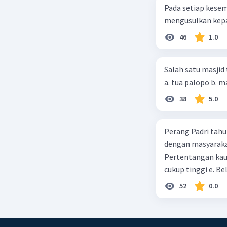
Pada setiap kese
mengusulkan kepad
46
1.0
Salah satu masjid 
38
5.0
Perang Padri tahu
dengan masyarakat
Pertentangan kau
cukup tinggi e. 
52
0.0