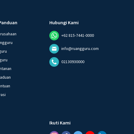
Panduan
Hubungi Kami
erusahaan
+62 815-7441-0000
angguru
info@ruangguru.com
guru
guru
02130930000
ntanan
gaduan
entuan
vasi
Ikuti Kami