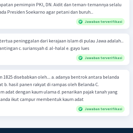
mpatan pemimpin PKI, DN. Aidit dan teman-temannya selalu
a Presiden Soekarno agar petani dan buruh...
Jawaban terverifikasi
tertua peninggalan dari kerajaan islam di pulau Jawa adalah...
a. tua palopo b. mantingan c. suriansyah d. al-halal e. gayo lues
Jawaban terverifikasi
n 1825 disebabkan oleh.... a. adanya bentrok antara belanda
 b. hasil panen rakyat di rampas oleh Belanda C.
m adat dengan kaum ulama d. penarikan pajak tanah yang
Belanda ikut campur membentuk kaum adat
Jawaban terverifikasi