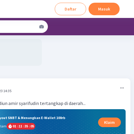
Daftar
Masuk
23 14:35
un amir syarifudin tertangkap di daerah...
ryout SNBT & Menangkan E-Wallet 100rb
Klaim
alam
01
:
11
:
35
:
05