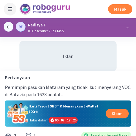
Masuk
Raditya F
03 Desember 2023 14:22
Iklan
Pertanyaan
Pemimpin pasukan Mataram yang tidak ikut menyerang VOC
di Batavia pada 1628 adalah….
Ikuti Tryout SNBT & Menangkan E-Wallet
100rb
Klaim
Habis dalam
00
:
02
:
17
:
25
1
2
Jawaban terverifikasi