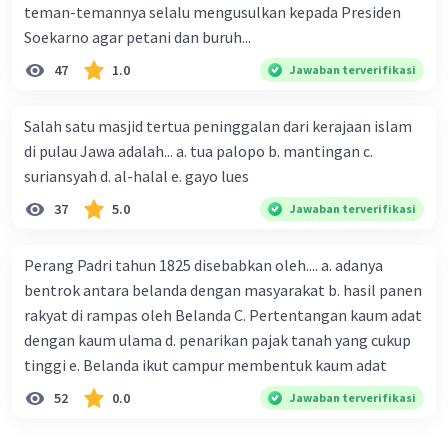
teman-temannya selalu mengusulkan kepada Presiden
Soekarno agar petani dan buruh...
47
1.0
Jawaban terverifikasi
Salah satu masjid tertua peninggalan dari kerajaan islam
di pulau Jawa adalah... a. tua palopo b. mantingan c.
suriansyah d. al-halal e. gayo lues
37
5.0
Jawaban terverifikasi
Perang Padri tahun 1825 disebabkan oleh.... a. adanya
bentrok antara belanda dengan masyarakat b. hasil panen
rakyat di rampas oleh Belanda C. Pertentangan kaum adat
dengan kaum ulama d. penarikan pajak tanah yang cukup
tinggi e. Belanda ikut campur membentuk kaum adat
52
0.0
Jawaban terverifikasi