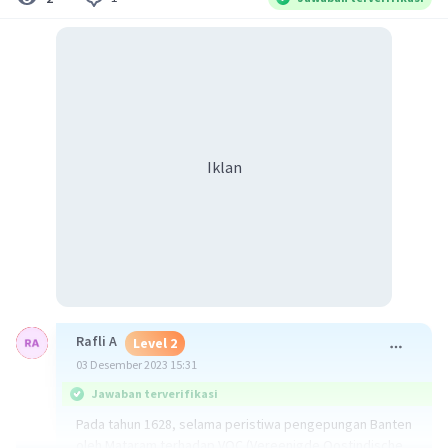
Iklan
Rafli A
Level 2
03 Desember 2023 15:31
Jawaban terverifikasi
Pada tahun 1628, selama peristiwa pengepungan Banten
oleh Mataram terhadap VOC (Vereenigde Oostindische