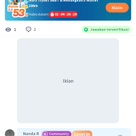
Ikuti Tryout SNBT & Menangkan E-Wallet
100rb
Klaim
Habis dalam
02
:
04
:
36
:
18
2
1
Jawaban terverifikasi
Iklan
Nanda R
Community
Level 89