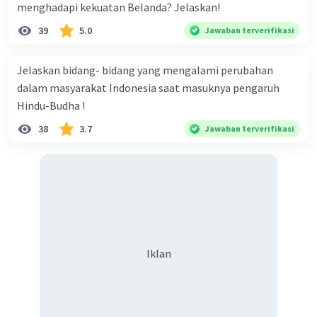
menghadapi kekuatan Belanda? Jelaskan!
·
0.0
(
0
)
Balas
Beri Rating
39
5.0
Jawaban terverifikasi
Jelaskan bidang- bidang yang mengalami perubahan
dalam masyarakat Indonesia saat masuknya pengaruh
Hindu-Budha !
38
3.7
Jawaban terverifikasi
Iklan