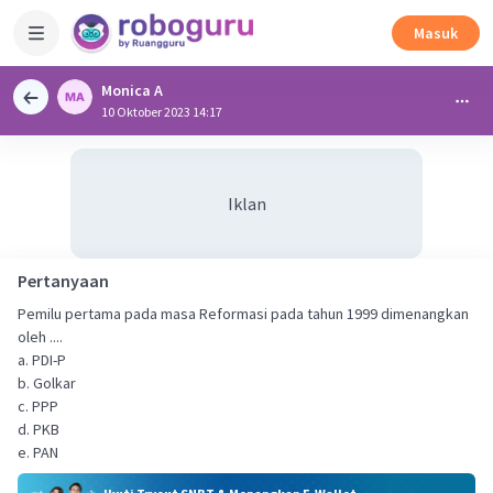
Masuk
Monica A
10 Oktober 2023 14:17
Iklan
Pertanyaan
Pemilu pertama pada masa Reformasi pada tahun 1999 dimenangkan
oleh ....
a. PDI-P
b. Golkar
c. PPP
d. PKB
e. PAN