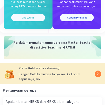
Yuk, cobain chat dan belajar
Latihan soal sesuai topik yang
·
0.0
(
0
)
Balas
Beri Rating
bareng AiRIS, teman pintarmu!
kamu mau untuk persiapan ujian
Vincent M
Community
Level 73
Chat AiRIS
Cobain Drill Soal
14 Oktober 2023 04:42
Jawaban terverifikasi
Pemilu pertama pada masa Reformasi pada tahun 1999
dimenangkan oleh Partai Demokrasi Indonesia -
Iklan
Perdalam pemahamanmu bersama Master Teacher
Perjuangan (PDI-P). PDI-P adalah partai politik yang
di sesi Live Teaching, GRATIS!
didirikan oleh Megawati Soekarnoputri dan menjadi
salah satu partai besar yang berperan penting dalam
politik Indonesia pasca-Reformasi. Pada Pemilu 1999,
PDI-P meraih kemenangan signifikan dan Megawati
Klaim Gold gratis sekarang!
Soekarnoputri kemudian menjadi Presiden Indonesia
Dengan Gold kamu bisa tanya soal ke Forum
yang kelima. Kemenangan PDI-P pada pemilu ini
sepuasnya, lho.
mencerminkan dukungan yang kuat dari rakyat terhadap
partai tersebut dan perubahan politik yang signifikan
Pertanyaan serupa
setelah era Orde Baru.
Jawaban: A
Apakah benar NIBKD dan MBKS dibentuk guna