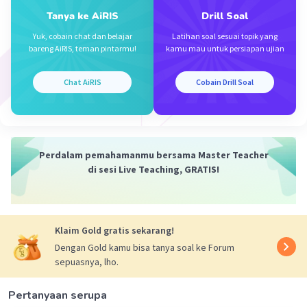
·
5.0
(
1
)
Balas
Beri Rating
Tanya ke AiRIS
Drill Soal
Yuk, cobain chat dan belajar
Latihan soal sesuai topik yang
bareng AiRIS, teman pintarmu!
kamu mau untuk persiapan ujian
Chat AiRIS
Cobain Drill Soal
Iklan
Perdalam pemahamanmu bersama Master Teacher
di sesi Live Teaching, GRATIS!
Klaim Gold gratis sekarang!
Dengan Gold kamu bisa tanya soal ke Forum
sepuasnya, lho.
Pertanyaan serupa