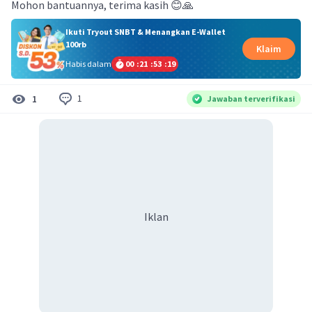
Mohon bantuannya, terima kasih 😊🙏
Ikuti Tryout SNBT & Menangkan E-Wallet
100rb
Klaim
Habis dalam
00
:
21
:
53
:
19
1
1
Jawaban terverifikasi
Iklan