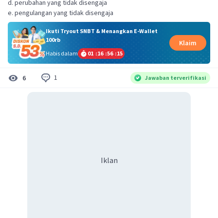
d. perubahan yang tidak disengaja
e. pengulangan yang tidak disengaja
Ikuti Tryout SNBT & Menangkan E-Wallet
100rb
Klaim
Habis dalam
01
:
16
:
56
:
15
1
6
Jawaban terverifikasi
Iklan