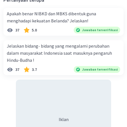
Pertanyaan serupa
·
4.0
(
2
)
Balas
Beri Rating
Apakah benar NIBKD dan MBKS dibentuk guna
menghadapi kekuatan Belanda? Jelaskan!
37
5.0
Jawaban terverifikasi
Jelaskan bidang- bidang yang mengalami perubahan
dalam masyarakat Indonesia saat masuknya pengaruh
Iklan
Hindu-Budha !
37
3.7
Jawaban terverifikasi
Iklan